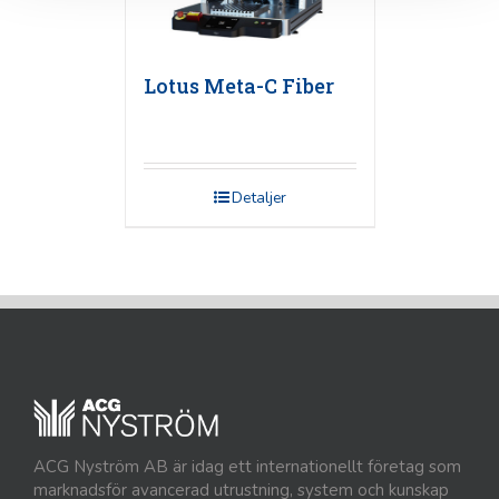
Lotus Meta-C Fiber
Detaljer
ACG Nyström AB är idag ett internationellt företag som
marknadsför avancerad utrustning, system och kunskap