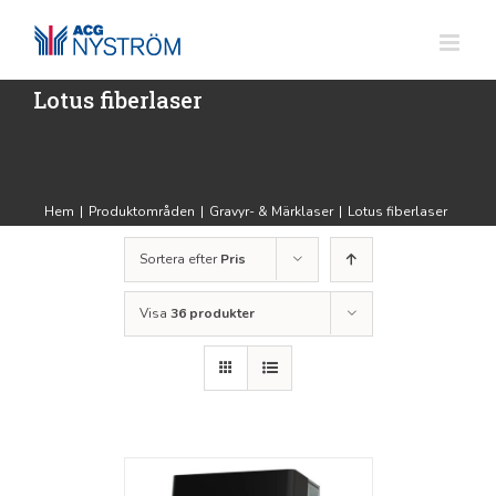
Fortsätt
till
innehållet
Lotus fiberlaser
Hem
|
Produktområden
|
Gravyr- & Märklaser
|
Lotus fiberlaser
Sortera efter
Pris
Visa
36 produkter