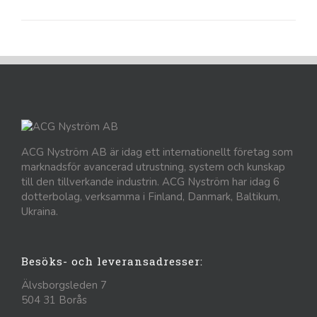
ACG Nyström AB är idag ett internationellt företag som
marknadsför avancerad utrustning, system och kunskap
till den tillverkande industrin. ACG Nyström har idag 6
dotterbolag, verksamma i Finland, Danmark, Baltikum,
Ukraina.
Besöks- och leveransadresser:
Älvsborgsleden 7
504 31 Borås