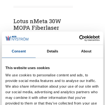
Lotus nMeta 30W
MOPA Fiberlaser
På marknaden idag finns det ingen
annan MOPA fiberlaser i samma
priskategori som erbjuder samma
Consent
Details
About
prestanda och funktionalitet som
nMeta. Denna modell, den minsta i
Meta-serien utmärker sig för sin
This website uses cookies
kompakta storlek vilket gör den till
en av de minsta bordslasrarna
We use cookies to personalise content and ads, to
jämfört med vad andra ledande
provide social media features and to analyse our traffic.
konkurrenter erbjuder. Den är
We also share information about your use of our site with
designad för att passa på en mängd
our social media, advertising and analytics partners who
olika arbetsytor, vilket gör den
may combine it with other information that you’ve
idealisk för precisionsmärkning av
metall och plast i verkstäder, hos
provided to them or that they’ve collected from your use