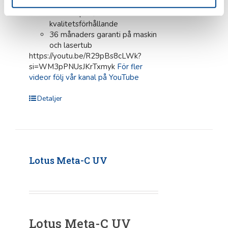
livslängd > 100.000 timmar
Utmärkt pris /
kvalitetsförhållande
36 månaders garanti på maskin
och lasertub
https://youtu.be/R29pBs8cLWk?
si=WM3pPNUsJKrTxmyk
För fler
videor följ vår kanal på YouTube
Detaljer
Lotus Meta-C UV
Lotus Meta-C UV