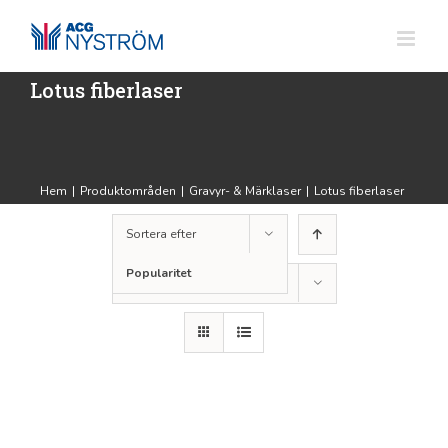
Fortsätt
till
innehållet
Lotus fiberlaser
Hem
|
Produktområden
|
Gravyr- & Märklaser
|
Lotus fiberlaser
Sortera efter
Popularitet
Visa
36 produkter