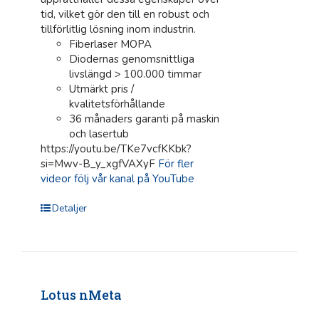
tid, vilket gör den till en robust och
tillförlitlig lösning inom industrin.
Fiberlaser MOPA
Diodernas genomsnittliga
livslängd > 100.000 timmar
Utmärkt pris /
kvalitetsförhållande
36 månaders garanti på maskin
och lasertub
https://youtu.be/TKe7vcfKKbk?
si=Mwv-B_y_xgfVAXyF
För fler
videor följ vår kanal på YouTube
Detaljer
Lotus nMeta