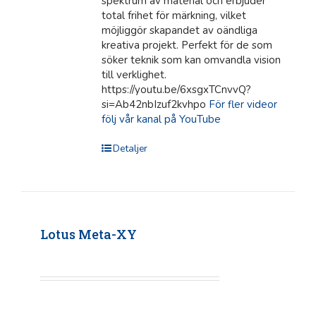
spektrum av material och erbjuder
total frihet för märkning, vilket
möjliggör skapandet av oändliga
kreativa projekt. Perfekt för de som
söker teknik som kan omvandla vision
till verklighet.
https://youtu.be/6xsgxTCnvvQ?
si=Ab42nbIzuf2kvhpo
För fler videor
följ vår kanal på YouTube
Detaljer
Lotus Meta-XY