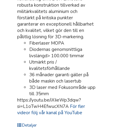
robusta konstruktion tillverkad av
militärkvalitets aluminium och
förstärkt på kritiska punkter
garanterar en exceptionell hållbarhet
och kvalitet, vilket gör den till en
pålitlig lösning för 3D-markering.
Fiberlaser MOPA
Diodernas genomsnittliga
livslängd> 100.000 timmar
Utmärkt pris /
kvalitetsförhållande
36 månader garanti gäller på
både maskin och lasertub
3D laser med Fokusområde upp
till 35mm
https://youtu.be/iXIieWp3dqw?
si=L1oTwH4EfwucXN7A
För fler
videor följ vår kanal på YouTube
Detaljer