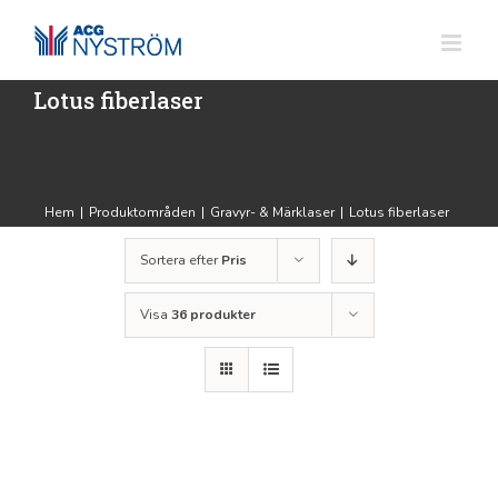
Fortsätt
till
innehållet
Lotus fiberlaser
Hem
|
Produktområden
|
Gravyr- & Märklaser
|
Lotus fiberlaser
Sortera efter
Pris
Visa
36 produkter