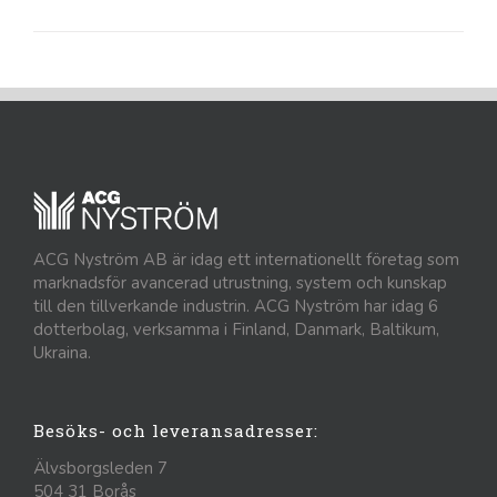
ACG Nyström AB är idag ett internationellt företag som
marknadsför avancerad utrustning, system och kunskap
till den tillverkande industrin. ACG Nyström har idag 6
dotterbolag, verksamma i Finland, Danmark, Baltikum,
Ukraina.
Besöks- och leveransadresser:
Älvsborgsleden 7
504 31 Borås