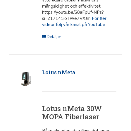
mångsidighet och effektivitet.
https://youtu.be/S8aFpUf-NPs?
si=Z17141ioTWe7VXJm
För fler
videor följ vår kanal på YouTube
Detaljer
Lotus nMeta
Lotus nMeta 30W
MOPA Fiberlaser
På marknaden idag finns det ingen