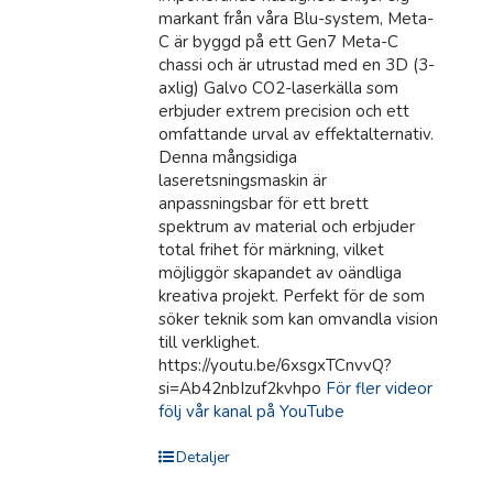
markant från våra Blu-system, Meta-
C är byggd på ett Gen7 Meta-C
chassi och är utrustad med en 3D (3-
axlig) Galvo CO2-laserkälla som
erbjuder extrem precision och ett
omfattande urval av effektalternativ.
Denna mångsidiga
laseretsningsmaskin är
anpassningsbar för ett brett
spektrum av material och erbjuder
total frihet för märkning, vilket
möjliggör skapandet av oändliga
kreativa projekt. Perfekt för de som
söker teknik som kan omvandla vision
till verklighet.
https://youtu.be/6xsgxTCnvvQ?
si=Ab42nbIzuf2kvhpo
För fler videor
följ vår kanal på YouTube
Detaljer