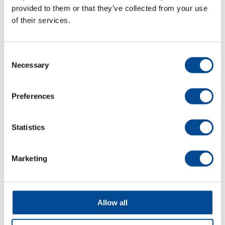
provided to them or that they’ve collected from your use
Detaljer
of their services.
Consent
Necessary
Selection
Lotus uMeta
Preferences
Statistics
Lotus μMeta 30W
MOPA Fiberlaser
Marketing
MOPA fiberlasermaskinen μMeta
utmärker sig i sin prisklass genom att
erbjuda prestanda och funktionalitet
Allow all
som inte återfinns hos andra
maskiner på marknaden. Den är en