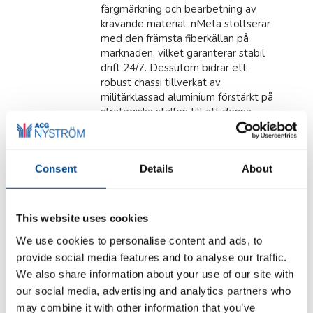
färgmärkning och bearbetning av
krävande material. nMeta stoltserar
med den främsta fiberkällan på
marknaden, vilket garanterar stabil
drift 24/7. Dessutom bidrar ett
robust chassi tillverkat av
militärklassad aluminium förstärkt på
strategiska ställen till att denna
maskin inte bara erbjuder
enastående prestanda utan även
exceptionell hållbarhet och kvalitet.
Consent
Details
About
Fiberlaser MOPA
Diodernas genomsnittliga
livslängd > 100.000 timmar
Utmärkt pris /
This website uses cookies
kvalitetsförhållande
We use cookies to personalise content and ads, to
36 månaders garanti på maskin
provide social media features and to analyse our traffic.
och lasertub
https://youtu.be/R29pBs8cLWk?
We also share information about your use of our site with
si=WM3pPNUsJKrTxmyk
För fler
our social media, advertising and analytics partners who
videor följ vår kanal på YouTube
may combine it with other information that you’ve