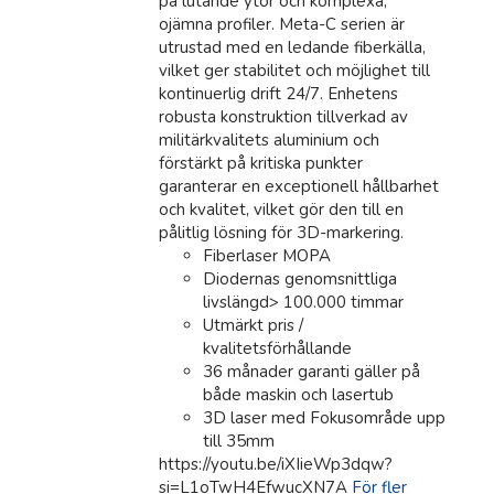
på lutande ytor och komplexa,
ojämna profiler. Meta-C serien är
utrustad med en ledande fiberkälla,
vilket ger stabilitet och möjlighet till
kontinuerlig drift 24/7. Enhetens
robusta konstruktion tillverkad av
militärkvalitets aluminium och
förstärkt på kritiska punkter
garanterar en exceptionell hållbarhet
och kvalitet, vilket gör den till en
pålitlig lösning för 3D-markering.
Fiberlaser MOPA
Diodernas genomsnittliga
livslängd> 100.000 timmar
Utmärkt pris /
kvalitetsförhållande
36 månader garanti gäller på
både maskin och lasertub
3D laser med Fokusområde upp
till 35mm
https://youtu.be/iXIieWp3dqw?
si=L1oTwH4EfwucXN7A
För fler