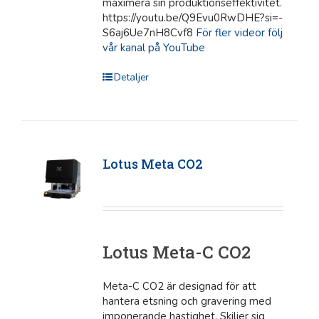
maximera sin produktionseffektivitet.
https://youtu.be/Q9Evu0RwDHE?si=-
S6aj6Ue7nH8Cvf8
För fler videor följ
vår kanal på YouTube
Detaljer
Lotus Meta CO2
Lotus Meta-C CO2
Meta-C CO2 är designad för att
hantera etsning och gravering med
imponerande hastighet. Skiljer sig