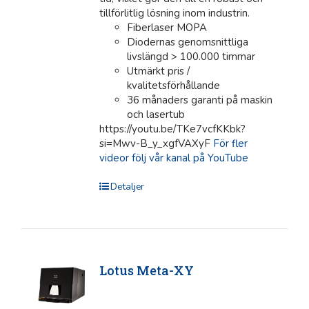
tillförlitlig lösning inom industrin.
Fiberlaser MOPA
Diodernas genomsnittliga
livslängd > 100.000 timmar
Utmärkt pris /
kvalitetsförhållande
36 månaders garanti på maskin
och lasertub
https://youtu.be/TKe7vcfKKbk?
si=Mwv-B_y_xgfVAXyF
För fler
videor följ vår kanal på YouTube
Detaljer
Lotus Meta-XY