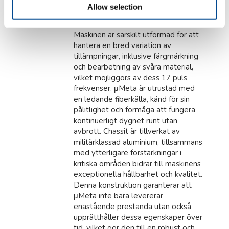
del av Meta-serien och behåller den
Allow selection
höga kvaliteten på komponenterna
men i ett mer kompakt format.
Maskinen är särskilt utformad för att
hantera en bred variation av
tillämpningar, inklusive färgmärkning
och bearbetning av svåra material,
vilket möjliggörs av dess 17 puls
frekvenser. μMeta är utrustad med
en ledande fiberkälla, känd för sin
pålitlighet och förmåga att fungera
kontinuerligt dygnet runt utan
avbrott. Chassit är tillverkat av
militärklassad aluminium, tillsammans
med ytterligare förstärkningar i
kritiska områden bidrar till maskinens
exceptionella hållbarhet och kvalitet.
Denna konstruktion garanterar att
μMeta inte bara levererar
enastående prestanda utan också
upprätthåller dessa egenskaper över
tid, vilket gör den till en robust och