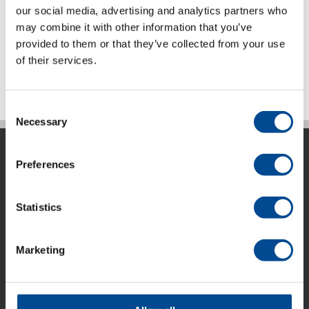
our social media, advertising and analytics partners who
Produktblad (pdf) engelska
may combine it with other information that you’ve
Detaljer
provided to them or that they’ve collected from your use
of their services.
Consent
Necessary
Selection
Preferences
Statistics
ACG Nyström AB är idag ett internationellt företag som
marknadsför avancerad utrustning, system och kunskap
Marketing
till den tillverkande industrin. ACG Nyström har idag 6
dotterbolag, verksamma i Finland, Danmark, Baltikum,
Ukraina.