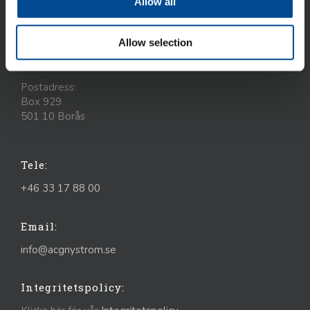
Allow all
Besöks- och leveransadresser:
Allow selection
Älvsborgsleden 7
504 31 Borås
Postadress:
Box 929
501 10 Borås
Tele:
+46 33 17 88 00
Email:
info@acgnystrom.se
Integritetspolicy: