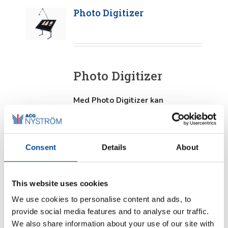
Photo Digitizer
Photo Digitizer
Med Photo Digitizer kan
användaren snabbt förvandla
pappersmönster till mönster i ett
CAD/CAM-system.
Photo Digitizer
är en absolut tidsbesparare som
Consent
Details
About
enkelt och lätt hjälper till att
digitalisera befintliga
pappersmönster. Den bästa
This website uses cookies
delen? Inga komplicerade
kalibreringar krävs.
We use cookies to personalise content and ads, to
provide social media features and to analyse our traffic.
We also share information about your use of our site with