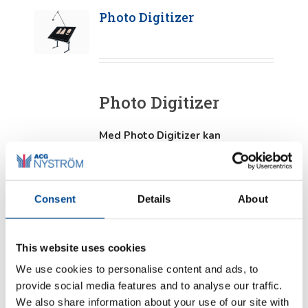
Photo Digitizer
Photo Digitizer
Med Photo Digitizer kan
användaren snabbt förvandla
pappersmönster till mönster i ett
CAD/CAM-system.
Photo Digitizer
är en absolut tidsbesparare som
Consent
Details
About
enkelt och lätt hjälper till att
digitalisera befintliga
pappersmönster. Den bästa
This website uses cookies
delen? Inga komplicerade
kalibreringar krävs.
We use cookies to personalise content and ads, to
provide social media features and to analyse our traffic.
We also share information about your use of our site with