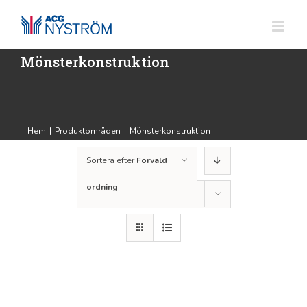
Fortsätt
till
innehållet
Mönsterkonstruktion
Hem
|
Produktområden
|
Mönsterkonstruktion
Sortera efter
Förvald
ordning
Visa
12 produkter