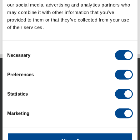
our social media, advertising and analytics partners who
Produktblad (pdf) engelska
may combine it with other information that you’ve
Detaljer
provided to them or that they’ve collected from your use
of their services.
Consent
Necessary
Selection
Preferences
Statistics
ACG Nyström AB är idag ett internationellt företag som
marknadsför avancerad utrustning, system och kunskap
Marketing
till den tillverkande industrin. ACG Nyström har idag 6
dotterbolag, verksamma i Finland, Danmark, Baltikum,
Ukraina.