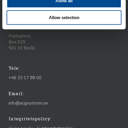
Allow all
Besöks- och leveransadresser:
Allow selection
Älvsborgsleden 7
504 31 Borås
Postadress:
Box 929
501 10 Borås
Tele:
+46 33 17 88 00
Email:
info@acgnystrom.se
Integritetspolicy: