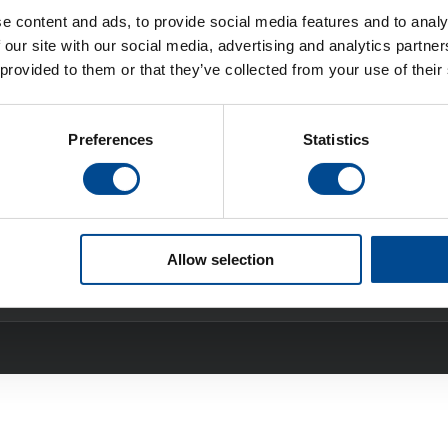
e content and ads, to provide social media features and to analy
- och leveransadresser:
Tele:
 our site with our social media, advertising and analytics partn
sleden 7
+46 33 17 88 00
 provided to them or that they’ve collected from your use of their
Borås
Email:
ss:
Preferences
Statistics
info@acgnystrom.se
Borås
Integritetspolicy:
Klicka här för vår
Integritetspol
Allow selection