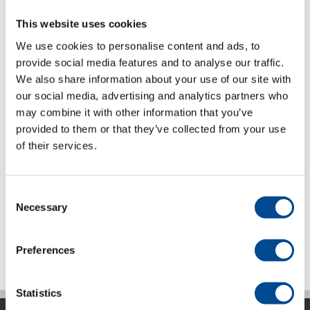
lutande yta för smidig hantering och
strykning, ångkondensator K/6/2,
This website uses cookies
strykjärnshållare med silikonplatta,
We use cookies to personalise content and ads, to
två sparkplåtar, Vario- och
provide social media features and to analyse our traffic.
belysningssystem, strykjärnsställning
We also share information about your use of our site with
och ångstrykjärn.
our social media, advertising and analytics partners who
may combine it with other information that you’ve
provided to them or that they’ve collected from your use
Produktblad (pdf) svenska
of their services.
Detaljer
Consent
Necessary
Selection
Föregående
1
2
Preferences
Statistics