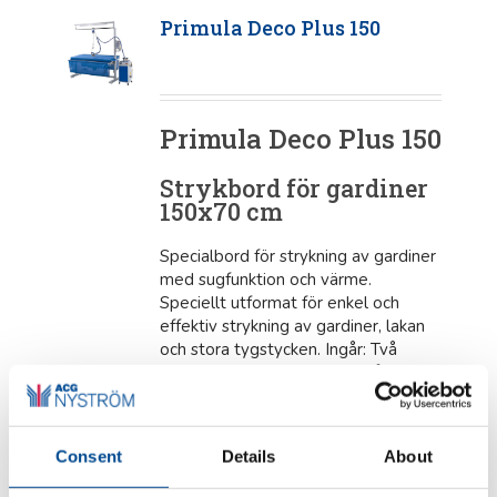
Primula Deco Plus 150
Primula Deco Plus 150
Strykbord för gardiner
150x70 cm
Specialbord för strykning av gardiner
med sugfunktion och värme.
Speciellt utformat för enkel och
effektiv strykning av gardiner, lakan
och stora tygstycken. Ingår: Två
fotoceller för sugfunktion, två
separata motorer för jämn och
kraftfull sugkraft över hela
arbetsytan, två gardinhållare (fram
Consent
Details
About
och bak, ca 60 cm djupa vardera) för
att hålla gardinen/tyget på plats,