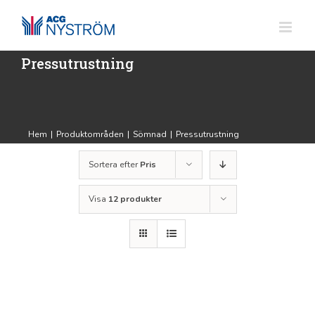
Fortsätt
till
innehållet
Pressutrustning
Hem
|
Produktområden
|
Sömnad
|
Pressutrustning
Sortera efter
Pris
Visa
12 produkter