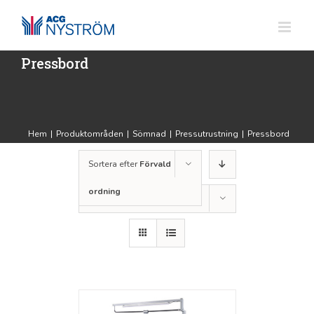
Fortsätt
till
innehållet
Pressbord
Hem
|
Produktområden
|
Sömnad
|
Pressutrustning
|
Pressbord
Sortera efter
Förvald
ordning
Visa
36 produkter