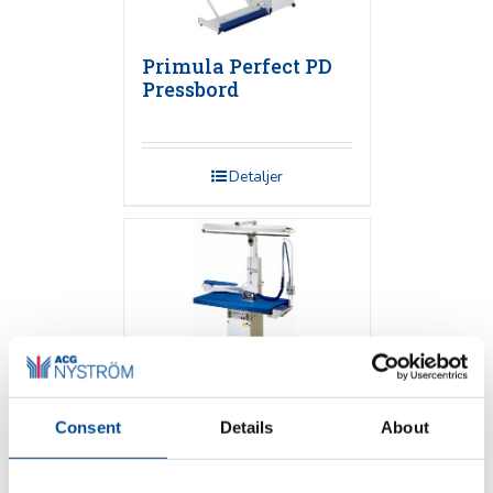
Primula Perfect PD
Pressbord
Detaljer
Consent
Details
About
Primula FLEX 1365
Pressbord