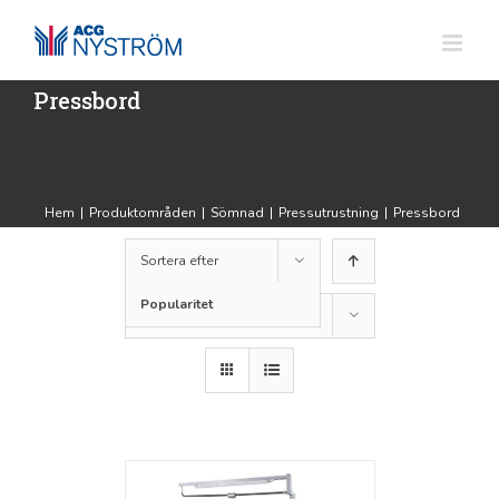
Fortsätt
till
innehållet
Pressbord
Hem
|
Produktområden
|
Sömnad
|
Pressutrustning
|
Pressbord
Sortera efter
Popularitet
Visa
24 produkter