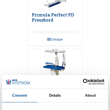
Primula Perfect PD
Pressbord
Detaljer
Consent
Details
About
Primula FLEX 1365
Pressbord