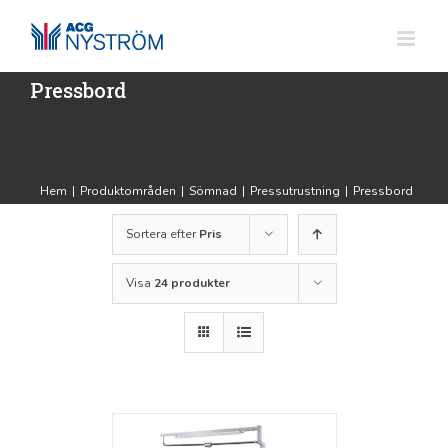
Fortsätt
till
innehållet
Pressbord
Hem
|
Produktområden
|
Sömnad
|
Pressutrustning
|
Pressbord
Sortera efter
Pris
Visa
24 produkter