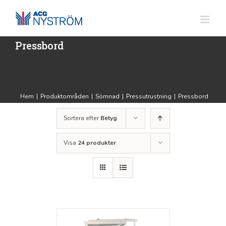
Fortsätt
till
innehållet
Pressbord
Hem
|
Produktområden
|
Sömnad
|
Pressutrustning
|
Pressbord
Sortera efter
Betyg
Visa
24 produkter