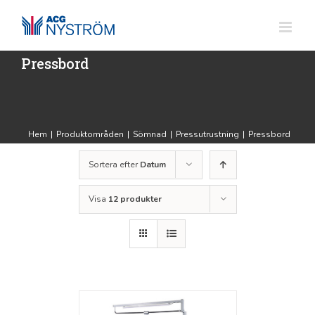
Fortsätt
till
innehållet
Pressbord
Hem
|
Produktområden
|
Sömnad
|
Pressutrustning
|
Pressbord
Sortera efter
Datum
Visa
12 produkter