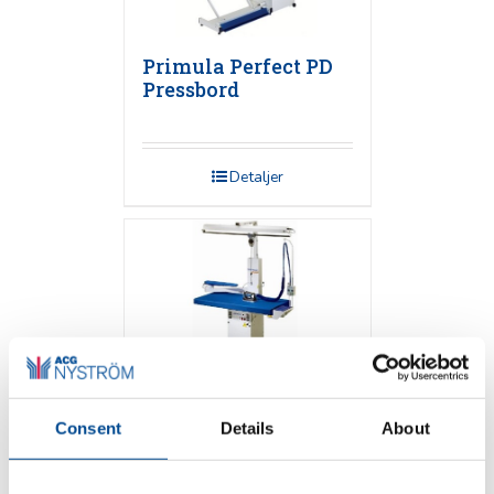
Primula Perfect PD
Pressbord
Detaljer
Consent
Details
About
Primula FLEX 1365
Pressbord