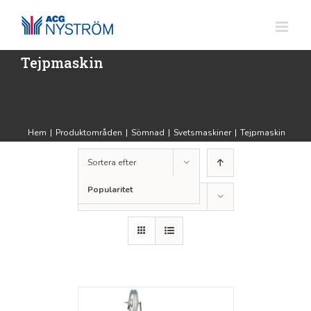
Fortsätt
till
innehållet
Tejpmaskin
Hem
|
Produktområden
|
Sömnad
|
Svetsmaskiner
|
Tejpmaskin
Sortera efter
Popularitet
Visa
12 produkter