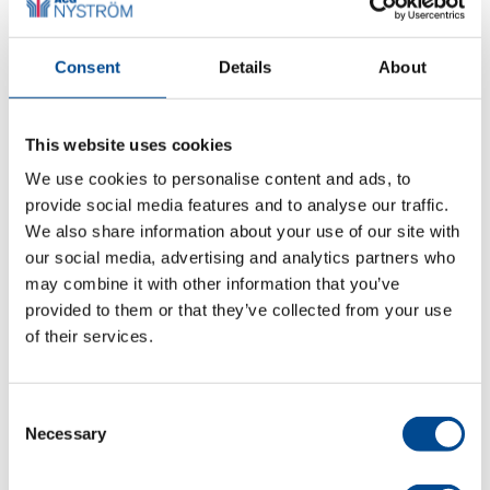
Symaskinsstativ,
Consent
Details
About
bordskivor och
bordsdelar
This website uses cookies
We use cookies to personalise content and ads, to
Detaljer
provide social media features and to analyse our traffic.
We also share information about your use of our site with
our social media, advertising and analytics partners who
may combine it with other information that you’ve
provided to them or that they’ve collected from your use
of their services.
Consent
Necessary
Selection
MINI STAR, portabel,
pneumatiskt driven