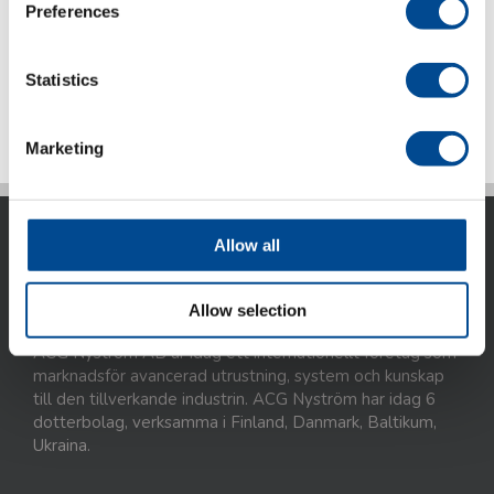
märkningsmaskin
Preferences
Statistics
Detaljer
Marketing
Allow all
Allow selection
ACG Nyström AB är idag ett internationellt företag som
marknadsför avancerad utrustning, system och kunskap
till den tillverkande industrin. ACG Nyström har idag 6
dotterbolag, verksamma i Finland, Danmark, Baltikum,
Ukraina.