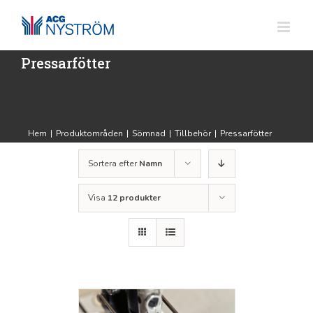
Fortsätt
till
innehållet
Pressarfötter
Hem
|
Produktområden
|
Sömnad
|
Tillbehör
|
Pressarfötter
Sortera efter
Namn
Visa
12 produkter