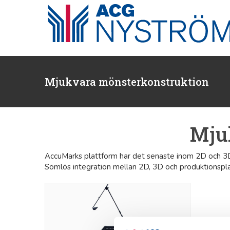
Fortsätt
till
innehållet
Mjukvara mönsterkonstruktion
Mju
AccuMarks plattform har det senaste inom 2D och 3D 
Sömlös integration mellan 2D, 3D och produktionspla