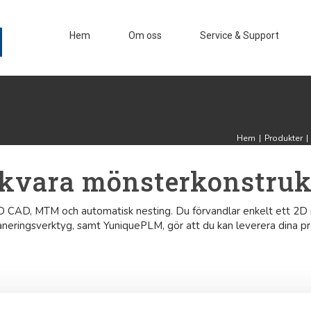
Hem
Om oss
Service & Support
Hem
|
Produkter
|
kvara mönsterkonstruk
CAD, MTM och automatisk nesting. Du förvandlar enkelt ett 2D mön
neringsverktyg, samt YuniquePLM, gör att du kan leverera dina p