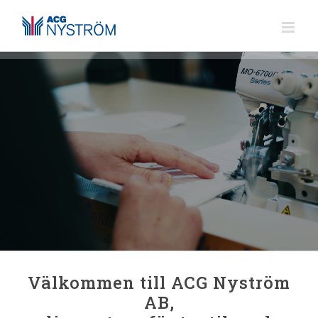
Fortsätt
till
innehållet
Välkommen till ACG Nyström
AB,