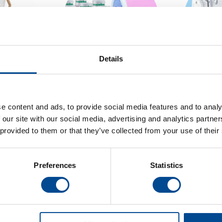
Details
rint
Tillbehör/Material
Bloc
e content and ads, to provide social media features and to analy
 our site with our social media, advertising and analytics partn
 provided to them or that they’ve collected from your use of their
Branscher
Preferences
Statistics
nscher. Vi kan erbjuda alla slags maskiner och utrustning som kan 
ka branscherna nedan för att se vad vi kan erbjuda för respektive b