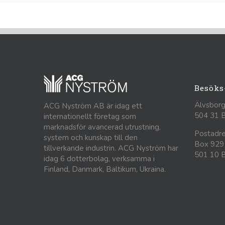
Besöks
Älvsborg
ACG Nyström AB är idag ett
504 31 
internationellt företag som
marknadsför avancerad utrustning,
Postadre
system och kunskap till den
Box 929
tillverkande industrin. ACG Nyström har
501 10 
idag 6 dotterbolag, verksamma i
Finland, Danmark, Baltikum, Ukraina.