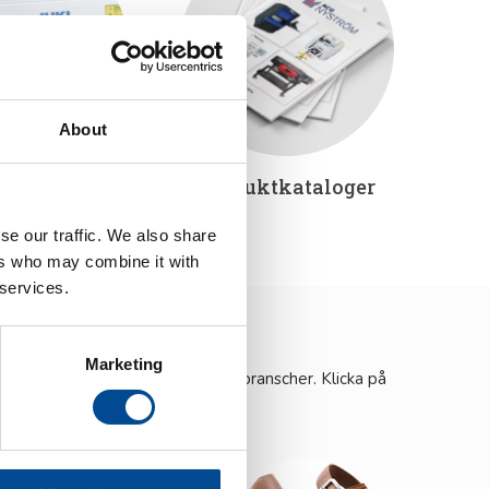
About
ketbutik
Produktkataloger
se our traffic. We also share
ers who may combine it with
 services.
Marketing
tänkas behövas inom dessa olika branscher. Klicka på
ransch.