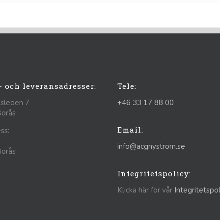
- och leveransadresser:
Tele:
sleden 7
+46 33 17 88 00
Borås
Email:
ss:
info@acgnystrom.se
Borås
Integritetspolicy:
Klicka här för vår
Integritetspol