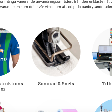
 för många varierande användningsområden, från den enklaste nål t
varumärken som delar vår vision om att erbjuda banbrytande tekn
truktions
Sömnad & Svets
Till
am