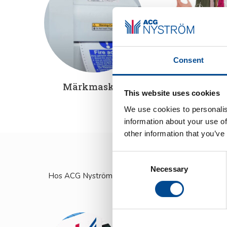
Consent
Märkmaskin
Textilp
This website uses cookies
We use cookies to personalis
information about your use of
other information that you’ve
Consent
Necessary
Selection
Hos ACG Nyström har vi stor erfarenhet av olika bra
de oli