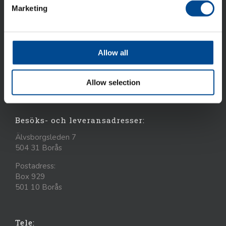
Marketing
ACG Nyström AB är idag ett internationellt företag som
marknadsför avancerad utrustning, system och kunskap
Allow all
till den tillverkande industrin. ACG Nyström har idag 6
dotterbolag, verksamma i Finland, Danmark, Baltikum,
Allow selection
Ukraina.
Besöks- och leveransadresser:
Älvsborgsleden 7
504 31 Borås
Postadress:
Box 929
501 10 Borås
Tele: