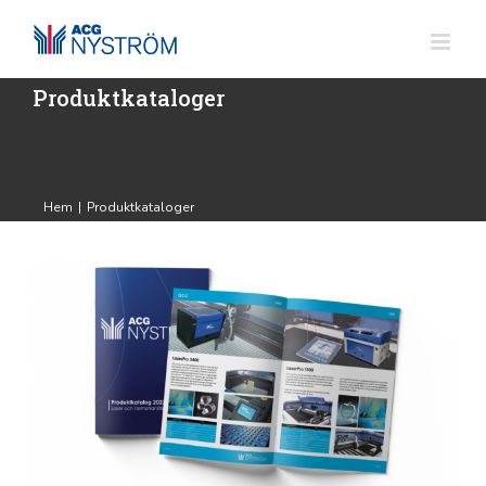
Fortsätt
till
innehållet
Produktkataloger
Hem
|
Produktkataloger