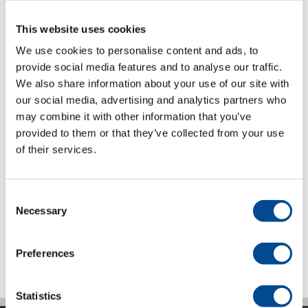
är 105:- + moms inom Sverige. Fraktkostnad till ombud
är 159:- + moms inom Sverige.
This website uses cookies
Fri frakt vid order över 2.500 kr eller vid köp av 25 st
We use cookies to personalise content and ads, to
laserply skivor. Gäller EJ direktleveranser från leverantör,
provide social media features and to analyse our traffic.
order utanför Sverige, leverans till ombud eller
We also share information about your use of our site with
skrymmande paket.
our social media, advertising and analytics partners who
Vad gör jag vid eventuella
may combine it with other information that you’ve
transportskador eller felleverans?
provided to them or that they’ve collected from your use
of their services.
Kontakta oss så hjälper vi dig mer än gärna.
Catrin Elf, tel: 033-17 88 48, eller Daniel Teixeira, tel:
033-17 88 30
Consent
Necessary
Selection
Preferences
Statistics