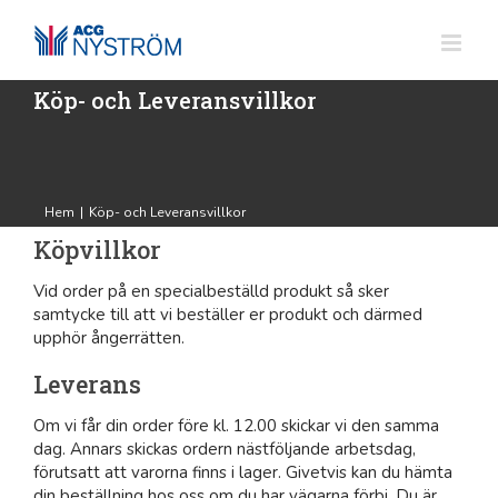
Fortsätt
till
innehållet
Köp- och Leveransvillkor
Hem
|
Köp- och Leveransvillkor
Köpvillkor
Vid order på en specialbeställd produkt så sker
samtycke till att vi beställer er produkt och därmed
upphör ångerrätten.
Leverans
Om vi får din order före kl. 12.00 skickar vi den samma
dag. Annars skickas ordern nästföljande arbetsdag,
förutsatt att varorna finns i lager. Givetvis kan du hämta
din beställning hos oss om du har vägarna förbi. Du är