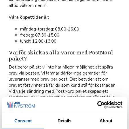
alltid välkommen in!
Våra öppettider är:
måndag-torsdag: 08.00-16.00
fredag: 07.30-15.00
lunch: 12.00-13.00
Varför skickas alla varor med PostNord
paket?
Det beror på att vi inte har någon möjlighet att spåra
brev via posten. Vi lämnar därför inga garantier för
leveranser med brev per post. Det betyder att om
brevet försvinner så får du som kund stå för kostnaden.
Vid varje sändning med PostNord paket skapas ett
sändnings-id vilket gör att paketet/brevet går att följa
hela vägen från oss som leverantör till slutkund.
Fraktkostnad
Consent
Details
About
Vår ordinarie frakt- och expeditionskostnad för weborder