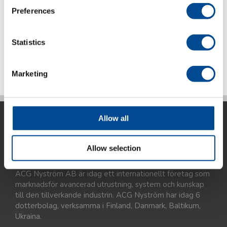
Preferences
Statistics
LaserEvo 2D & 3D Fiberlaser
Marketing
Allow all
Allow selection
ACG Nyström AB är idag ett internationellt företag som
marknadsför avancerad utrustning, system och kunskap
till den tillverkande industrin. ACG Nyström har idag 6
dotterbolag, verksamma i Finland, Danmark, Baltikum,
Ukraina.