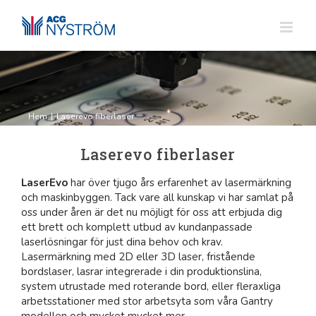
Fortsätt
till
innehållet
Hem
|
Laserevo fiberlaser
Laserevo fiberlaser
LaserEvo
har över tjugo års erfarenhet av lasermärkning
och maskinbyggen. Tack vare all kunskap vi har samlat på
oss under åren är det nu möjligt för oss att erbjuda dig
ett brett och komplett utbud av kundanpassade
laserlösningar för just dina behov och krav.
Lasermärkning med 2D eller 3D laser, fristående
bordslaser, lasrar integrerade i din produktionslina,
system utrustade med roterande bord, eller fleraxliga
arbetsstationer med stor arbetsyta som våra Gantry