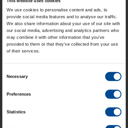
This website uses cookies
We use cookies to personalise content and ads, to
provide social media features and to analyse our traffic.
ACG Nyström AB är idag ett internationellt företag som
marknadsför avancerad utrustning, system och kunskap
We also share information about your use of our site with
till den tillverkande industrin. ACG Nyström har idag 6
our social media, advertising and analytics partners who
dotterbolag, verksamma i Finland, Danmark, Baltikum,
may combine it with other information that you’ve
Ukraina.
provided to them or that they’ve collected from your use
of their services.
Besöks- och leveransadresser:
Consent
Älvsborgsleden 7
Necessary
504 31 Borås
Selection
Postadress:
Box 929
Preferences
501 10 Borås
Statistics
Tele: