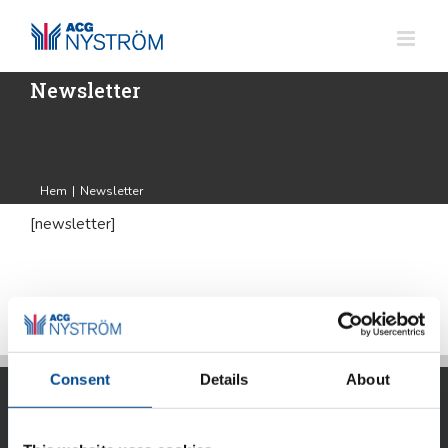
Fortsätt
till
innehållet
Newsletter
Hem
|
Newsletter
[newsletter]
Consent
Details
About