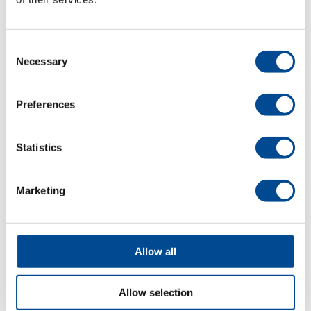
Detaljer
Consent
Necessary
Selection
Preferences
Statistics
Marketing
Tajima TMBP-S1501C
(360×500) S
Allow all
Detaljer
Allow selection