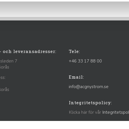
- och leveransadresser:
Tele:
sleden 7
+46 33 17 88 00
Borås
Email:
ss:
info@acgnystrom.se
Borås
Integritetspolicy:
Klicka här för vår
Integritetspol