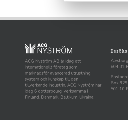
Besöks
Älvsborg
ACG Nyström AB är idag ett
504 31 
internationellt företag som
marknadsför avancerad utrustning,
Postadre
system och kunskap till den
Box 929
tillverkande industrin. ACG Nyström har
501 10 
idag 6 dotterbolag, verksamma i
Finland, Danmark, Baltikum, Ukraina.