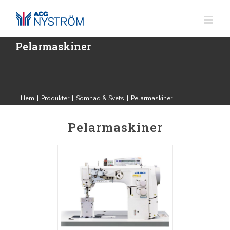
Fortsätt
till
innehållet
Pelarmaskiner
Hem
|
Produkter
|
Sömnad & Svets
|
Pelarmaskiner
Pelarmaskiner