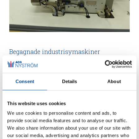
Begagnade industrisymaskiner
Begagnade industrisymaskiner
Consent
Details
About
Vi har oftast ett antal begagnade industrisymaskiner att
erbjuda. Dessa presenterar vi i
Webbshopen
.
This website uses cookies
We use cookies to personalise content and ads, to
Välkommen att kontakta oss!!
provide social media features and to analyse our traffic.
We also share information about your use of our site with
Kategorier:
Begagnat
,
Industrisymaskiner
,
our social media, advertising and analytics partners who