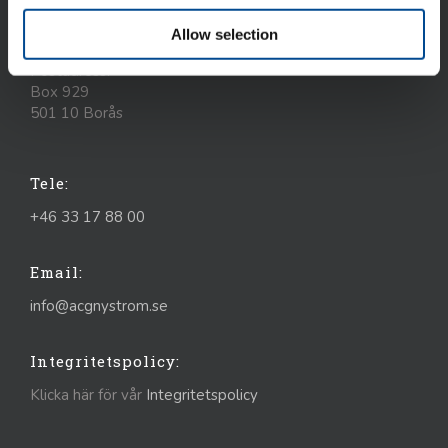
Älvsborgsleden 7
Allow selection
504 31 Borås
Postadress:
Box 929
501 10 Borås
Tele:
+46 33 17 88 00
Email:
info@acgnystrom.se
Integritetspolicy:
Klicka här för vår
Integritetspolicy