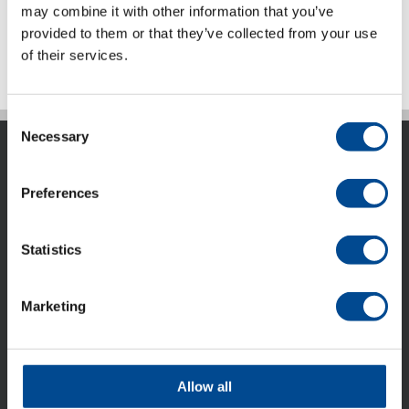
Produktområden
,
Sömnad
may combine it with other information that you’ve
provided to them or that they’ve collected from your use
of their services.
Consent
Necessary
Selection
Preferences
ACG Nyström AB är idag ett internationellt företag som
Statistics
marknadsför avancerad utrustning, system och kunskap
till den tillverkande industrin. ACG Nyström har idag 6
Marketing
dotterbolag, verksamma i Finland, Danmark, Baltikum,
Ukraina.
Allow all
Besöks- och leveransadresser: