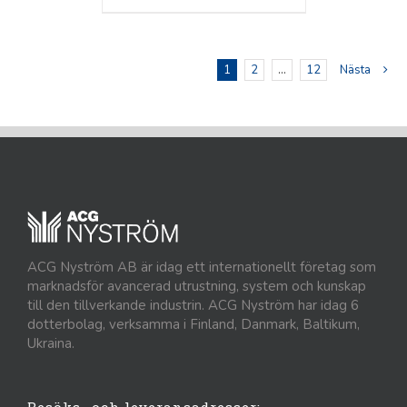
1
2
…
12
Nästa
ACG Nyström AB är idag ett internationellt företag som
marknadsför avancerad utrustning, system och kunskap
till den tillverkande industrin. ACG Nyström har idag 6
dotterbolag, verksamma i Finland, Danmark, Baltikum,
Ukraina.