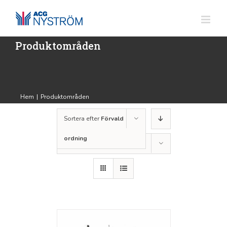
Fortsätt
till
innehållet
Produktområden
Hem
|
Produktområden
Sortera efter
Förvald
ordning
Visa
12 produkter