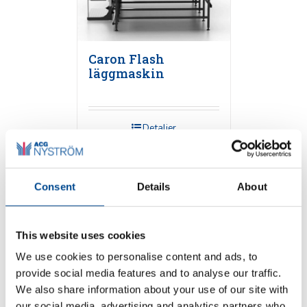
Caron Flash
läggmaskin
Detaljer
Consent
Details
About
This website uses cookies
We use cookies to personalise content and ads, to
provide social media features and to analyse our traffic.
We also share information about your use of our site with
Caron Phoenix
enkellagers vagga
our social media, advertising and analytics partners who