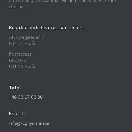
dotterbolag, verksamma i Finland, Danmark, Baltikum,
Ukraina.
Besöks- och leveransadresser:
Älvsborgsleden 7
504 31 Borås
Postadress:
Box 929
501 10 Borås
Tele:
+46 33 17 88 00
Email:
info@acgnystrom.se