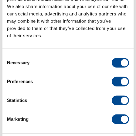
We also share information about your use of our site with
our social media, advertising and analytics partners who
Kategorier:
Läggmaskiner
,
Produktområden
,
Tillskärning
may combine it with other information that you’ve
provided to them or that they’ve collected from your use
of their services.
Beskrivning
Consent
Necessary
Selection
Beskrivning
Specifikationer:
Preferences
Vagga med band med automatisk tippning
Högerstyrda maskinkontroller (vänster som
Statistics
tillval)
Användbar läggbredd 180 eller 220 cm
Maximal lastkapacitet från 50 kg
Marketing
Rulldiameter 50 cm
Envägs avskärning med variabel hastighet och