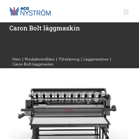
Fortsätt
till
innehållet
Caron Bolt läggmaskin
Hem
|
Produktområden
|
Tillskärning
|
Läggmaskiner
|
Caron Bolt läggmaskin