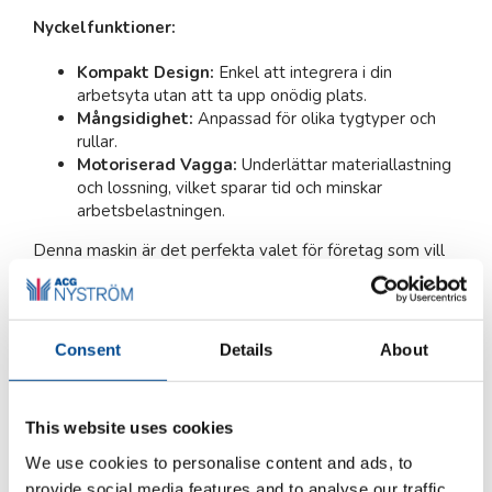
Nyckelfunktioner:
Kompakt Design:
Enkel att integrera i din
arbetsyta utan att ta upp onödig plats.
Mångsidighet:
Anpassad för olika tygtyper och
rullar.
Motoriserad Vagga:
Underlättar materiallastning
och lossning, vilket sparar tid och minskar
arbetsbelastningen.
Denna maskin är det perfekta valet för företag som vill
optimera sin produktion utan att kompromissa på
användarvänlighet och flexibilitet.
Consent
Details
About
This website uses cookies
Produktblad (pdf) engelska
We use cookies to personalise content and ads, to
provide social media features and to analyse our traffic.