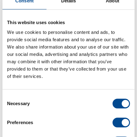
Consent
Details
About
Beskrivning
Brodyrprogramvara för
outlineredigering och
This website uses cookies
digitalisering
We use cookies to personalise content and ads, to
provide social media features and to analyse our traffic.
Importera dina vektor-filer (t ex ai eller eps) för
stygnsättning. Ingen kvalitet tappas i
We also share information about your use of our site with
konverteringen och originalfärgerna följer med. Vid
our social media, advertising and analytics partners who
större objekt bestående av flera små segment kan
may combine it with other information that you’ve
dessa enkelt kombineras till en enda enhet. Detta
provided to them or that they’ve collected from your use
medför flera fördelar avseende hantering av klipp
of their services.
och nödvändiga transportstygn mellan
delsegmenten. Dessa måste annars planeras
“manuellt”. Fantastiska effekter kan skapas mycket
Consent
enkelt.
Necessary
Selection
En mycket användbar funktion innebär att man
enkelt kan kopiera bara en del av formen på ett
Preferences
helt objekt, till exempel för att skapa en bård på
bara en sektion av en större yta.