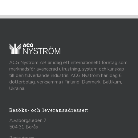
ACG Nyström AB är idag ett internationellt företag som
marknadsför avancerad utrustning, system och kunskap
till den tillverkande industrin. ACG Nyström har idag 6
dotterbolag, verksamma i Finland, Danmark, Baltikum,
Ukraina.
Besöks- och leveransadresser:
Älvsborgsleden 7
504 31 Borås
Postadress: