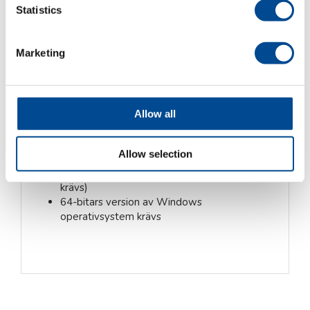
Statistics
Skapa vackra och produktionseffektiva
brodyrer
Specialeffekter med stygn och avancerade
Marketing
funktioner
Importera vektor-filer (t ex ai eller eps) för
stygnsättning
Originalfärger följer med i konvertering
Allow all
Flera små segment kan enkelt kombineras till
en enda enhet
Kopiera endast en del av formen på ett helt
Allow selection
objekt
Inklusive LAN-licens (kabelbunden anslutning
krävs)
64-bitars version av Windows
operativsystem krävs