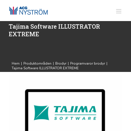
Fortsätt
till
innehållet
Tajima Software ILLUSTRATOR
EXTREME
Hem
|
Produktområden
|
Brodyr
|
Programvaror brodyr
|
Tajima Software ILLUSTRATOR EXTREME