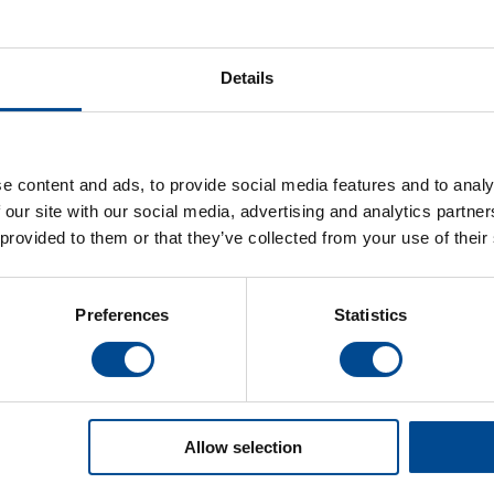
kraft än någon annan handhållen kniv i de
Chickadee är den minsta roterande saxen 
Details
uppgraderingen till, eller ersättningen fö
Chickadee har 50% mer kraft än någon an
skärkapacitet. Dess strömlinjeformade, lä
trötthet.
e content and ads, to provide social media features and to analy
 our site with our social media, advertising and analytics partn
Minsta och mest använda roterande
 provided to them or that they’ve collected from your use of their
Perfekt uppgradering till, eller ers
Strömlinjeformad, lätt konstruktion 
Inbyggd slipare
Preferences
Statistics
Utrustad med runt blad för allmänt b
blad för svårskurna material
Allow selection
Kategorier:
Handskärmaskin
,
Produktom