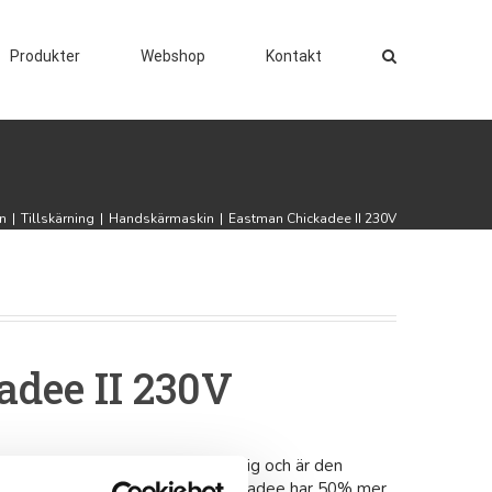
Produkter
Webshop
Kontakt
n
|
Tillskärning
|
Handskärmaskin
|
Eastman Chickadee II 230V
dee II 230V
rande saxen som finns tillgänglig och är den
tningen för, handhållna saxar. Chickadee har 50% mer