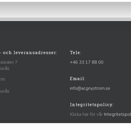
- och leveransadresser:
Tele:
sleden 7
+46 33 17 88 00
Borås
Email:
ss:
info@acgnystrom.se
Borås
Integritetspolicy:
Klicka här för vår
Integritetspol