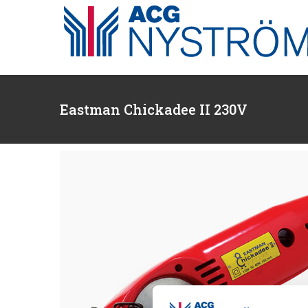
Fortsätt
till
innehållet
Eastman Chickadee II 230V