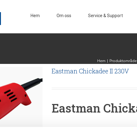
Hem
Om oss
Service & Support
Hem
|
Produktområde
Eastman Chickadee II 230V
Eastman Chicka
MODEL D2 – Chickadee är den minsta rote
perfekta uppgraderingen till, eller ersät