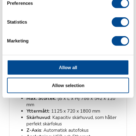
Preferences
Kategorier:
GCC Fiberlaser
,
Gravyr- & Märklaser
,
Produktområden
Statistics
Beskrivning
Marketing
Beskrivning
Allow all
Laserkälla
: Luftkyld pulsad Fiberlaser med
uteffekt på hela
1,5 kW i peak power. Våglängd 1064 nm.
Allow selection
Arbetsyta
: 712 × 370 mm
Max. Storlek:
(B x L x H) 786 x 542 x 120
mm
Yttermått
: 1125 x 720 x 1800 mm
Skärhuvud
: Kapacitiv skärhuvud, som håller
perfekt skärfokus
Z-Axis
: Automatisk autofokus