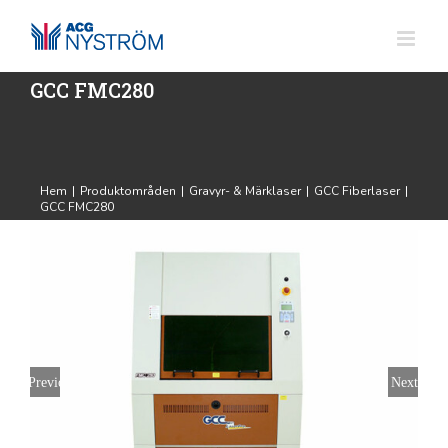
Fortsätt
till
innehållet
GCC FMC280
Hem
|
Produktområden
|
Gravyr- & Märklaser
|
GCC Fiberlaser
|
GCC FMC280
Previous
Next