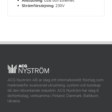
Anslutning
: USB och Ethernet
Strömförsörjning
: 230V
ACG Nyström AB är idag ett internationellt företag som
marknadsför avancerad utrustning, system och kunskap
till den tillverkande industrin. ACG Nyström har idag 6
dotterbolag, verksamma i Finland, Danmark, Baltikum,
Ukraina.