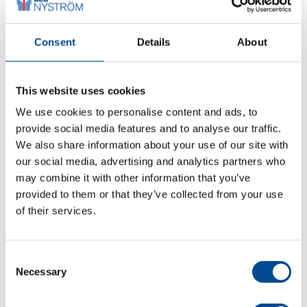
Consent
Details
About
Produktblad (pdf) engelska
This website uses cookies
We use cookies to personalise content and ads, to
provide social media features and to analyse our traffic.
We also share information about your use of our site with
our social media, advertising and analytics partners who
may combine it with other information that you’ve
provided to them or that they’ve collected from your use
of their services.
Consent
Necessary
Selection
För fler videor följ vår kanal på YouTube