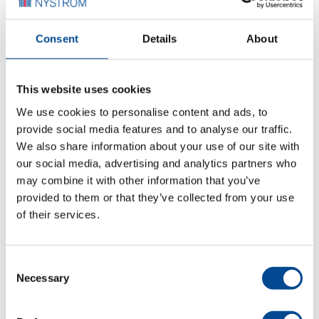
1
2
3
Consent
Details
About
SmartFLOW™-uppfinningen skapar ett perfekt
luftflöde för att förstärka utsugseffekten och få ut
all damm, stoft och lukt under lasergravering.
This website uses cookies
We use cookies to personalise content and ads, to
provide social media features and to analyse our traffic.
We also share information about your use of our site with
our social media, advertising and analytics partners who
may combine it with other information that you’ve
provided to them or that they’ve collected from your use
of their services.
Consent
Necessary
Selection