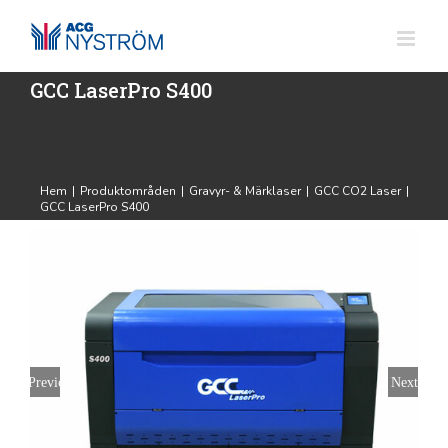
Fortsätt
till
innehållet
GCC LaserPro S400
Hem
|
Produktområden
|
Gravyr- & Märklaser
|
GCC CO2 Laser
|
GCC LaserPro S400
Previous
Next