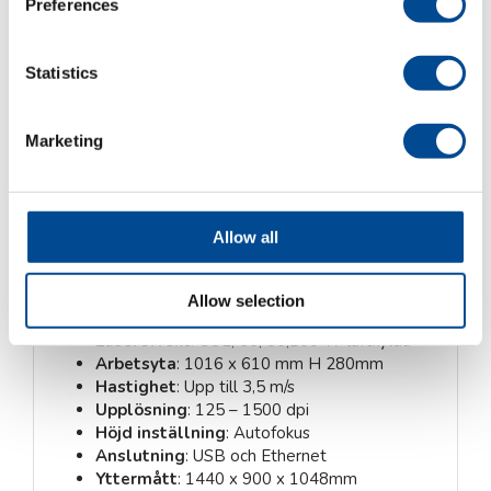
För fler videor följ vår kanal på YouTube
Preferences
Kategorier:
GCC CO2 Laser
,
Gravyr- & Märklaser
,
Statistics
Produktområden
Marketing
Beskrivning
Allow all
Beskrivning
Allow selection
Laserkälla
: CO2 laser
Lasereffekt
: CO2, 60, 80,100 W luftkylda
Arbetsyta
: 1016 x 610 mm H 280mm
Hastighet
: Upp till 3,5 m/s
Upplösning
: 125 – 1500 dpi
Höjd inställning
: Autofokus
Anslutning
: USB och Ethernet
Yttermått
: 1440 x 900 x 1048mm