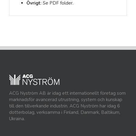
Övrigt
: Se PDF folder.
ACG Nyström AB är idag ett internationellt företag som
marknadsför avancerad utrustning, system och kunskap
till den tillverkande industrin. ACG Nyström har idag 6
dotterbolag, verksamma i Finland, Danmark, Baltikum,
Ukraina.