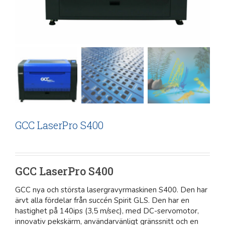
GCC LaserPro S400
GCC LaserPro S400
GCC nya och största lasergravyrmaskinen S400. Den har
ärvt alla fördelar från succén Spirit GLS. Den har en
hastighet på 140ips (3,5 m/sec), med DC-servomotor,
innovativ pekskärm, användarvänligt gränssnitt och en