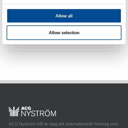
sömnadshastighet max. 2700 stygn/min
Komplett med:
Allow all
– bord
– stativ
Allow selection
– direct drive (inbyggd motor) med panel
ACG Nyström AB är idag ett internationellt företag som