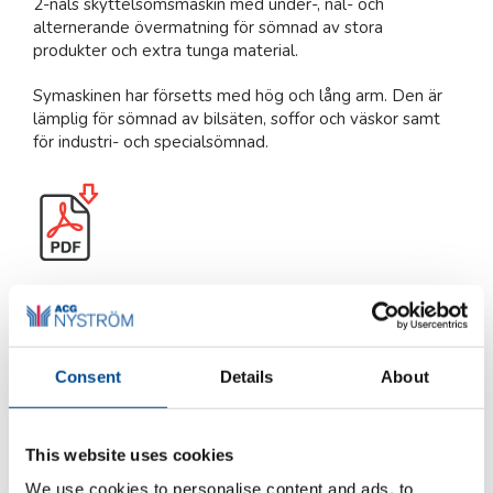
2-nåls skyttelsömsmaskin med under-, nål- och
alternerande övermatning för sömnad av stora
produkter och extra tunga material.
Symaskinen har försetts med hög och lång arm. Den är
lämplig för sömnad av bilsäten, soffor och väskor samt
för industri- och specialsömnad.
Produktblad (pdf) engelska
Fler maskiner för branschen
Möbel/Bil/Tapetserare
Fler maskiner för branschen
Teater/Opera/Skola
Consent
Details
About
Artikelnr:
XPJU1045
Kategorier:
2-nåls raksöm
,
Industrisymaskiner
,
This website uses cookies
Produktområden
,
Sömnad
We use cookies to personalise content and ads, to