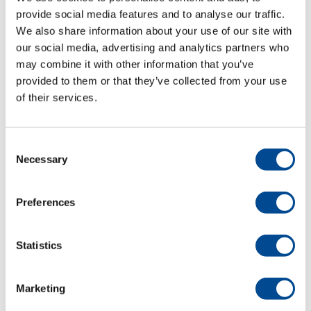
provide social media features and to analyse our traffic.
We also share information about your use of our site with
our social media, advertising and analytics partners who
Beskrivning
may combine it with other information that you’ve
provided to them or that they’ve collected from your use
of their services.
Beskrivning
under-, nål- och alternerande övermatning
3 mm nålavstånd
Consent
stora vertikala gripare
Necessary
Selection
snabbomställning av två förinställda
stygnlängder
Preferences
snabbomställning av två förinställda
alterneringshöjder
trådgrovlek max Nm 10/3
Statistics
trådklipp
automatiskt pressarfotslyft
pressarfotslyft max. 20 mm
Marketing
automatisk fram- och back
stygnlängd max. 9 mm