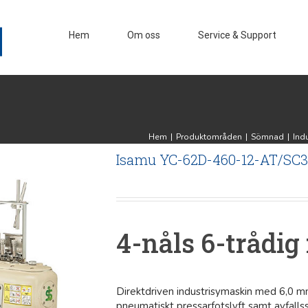
Hem
Om oss
Service & Support
Hem
|
Produktområden
|
Sömnad
|
Ind
Isamu YC-62D-460-12-AT/SC
4-nåls 6-trådig 
Direktdriven industrisymaskin med 6,0 m
pneumatiskt pressarfotslyft samt avfalls