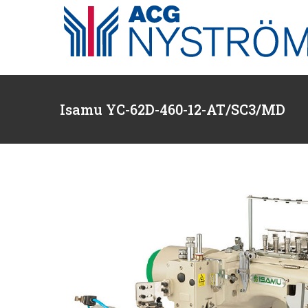
Fortsätt
till
innehållet
Isamu YC-62D-460-12-AT/SC3/MD