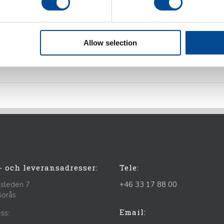
rd
d servomotor
Allow selection
- och leveransadresser:
Tele:
sleden 7
+46 33 17 88 00
Borås
Email:
ss: