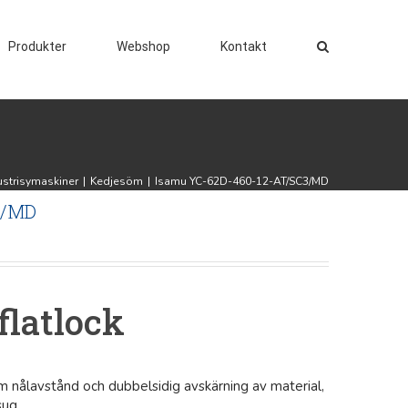
Produkter
Webshop
Kontakt
ustrisymaskiner
|
Kedjesöm
|
Isamu YC-62D-460-12-AT/SC3/MD
3/MD
flatlock
m nålavstånd och dubbelsidig avskärning av material,
sug.