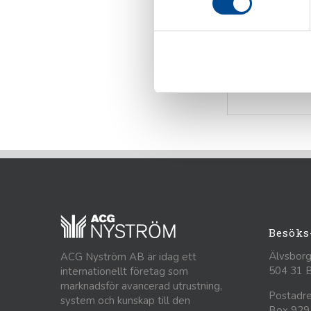
– K-100 bo
– Z-stativ
– integrera
Besöks
Älvsborg
ACG Nyström AB är idag ett
504 31 
internationellt företag som
marknadsför avancerad utrustning,
Postadre
system och kunskap till den
Box 929