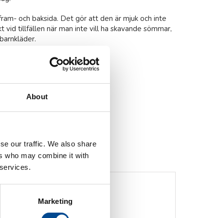
fram- och baksida. Det gör att den är mjuk och inte
 vid tillfällen när man inte vill ha skavande sömmar,
barnkläder.
tion
ri/Ateljé/Butik
/Opera/Skola
About
m
,
Produktområden
,
Sömnad
se our traffic. We also share
ers who may combine it with
 services.
Marketing