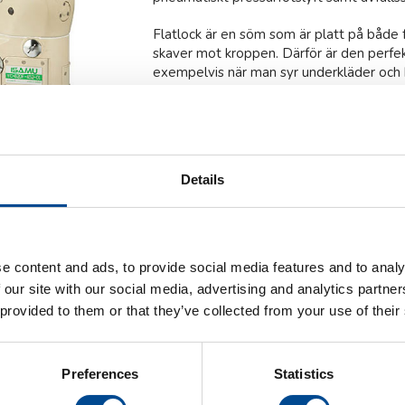
Flatlock är en söm som är platt på både 
skaver mot kroppen. Därför är den perfekt
exempelvis när man syr underkläder och 
Fler maskiner för branschen
Konfek
Fler maskiner för branschen
Skrädde
Fler maskiner för branschen
Teater
Details
Kategorier:
Industrisymaskiner
,
Kedjesö
e content and ads, to provide social media features and to analy
 our site with our social media, advertising and analytics partn
 provided to them or that they’ve collected from your use of their
ning
Preferences
Statistics
ed: