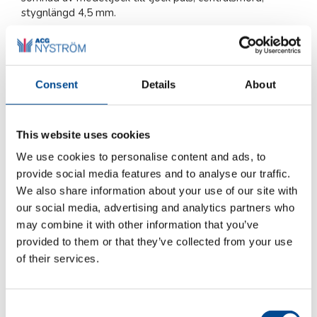
stygnlängd 4,5 mm.
Consent
Details
About
Produktblad (pdf) svenska
This website uses cookies
Fler maskiner för branschen
Läder/Skinn/Päls
We use cookies to personalise content and ads, to
provide social media features and to analyse our traffic.
Kategorier:
Industrisymaskiner
,
Kedjesöm
,
We also share information about your use of our site with
Produktområden
,
Sömnad
our social media, advertising and analytics partners who
may combine it with other information that you’ve
provided to them or that they’ve collected from your use
of their services.
Beskrivning
Consent
Beskrivning