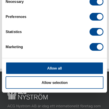
Necessary
Selection
komplett med:
– K-100 bord
Preferences
– Z-stativ
– Motor med positionering, 240V 1-fas jordad
Statistics
Marketing
Allow all
Allow selection
ACG Nyström AB är idag ett internationellt företag som