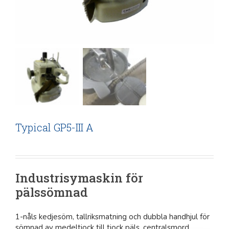
Typical GP5-III A
Industrisymaskin för
pälssömnad
1-nåls kedjesöm, tallriksmatning och dubbla handhjul för
sömnad av medeltjock till tjock päls, centralsmord,