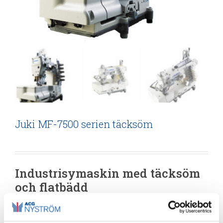
Juki MF-7500 serien täcksöm
Industrisymaskin med täcksöm
och flatbädd
MF-7500-seriens industrisymaskiner innehåller
nyutvecklade täcksömsmaskiner försedda med massor