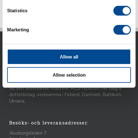
Statistics
Marketing
Allow all
Allow selection
ACG Nyström AB är idag ett internationellt företag som
marknadsför avancerad utrustning, system och kunskap
till den tillverkande industrin. ACG Nyström har idag 6
dotterbolag, verksamma i Finland, Danmark, Baltikum,
Ukraina.
Besöks- och leveransadresser:
Älvsborgsleden 7