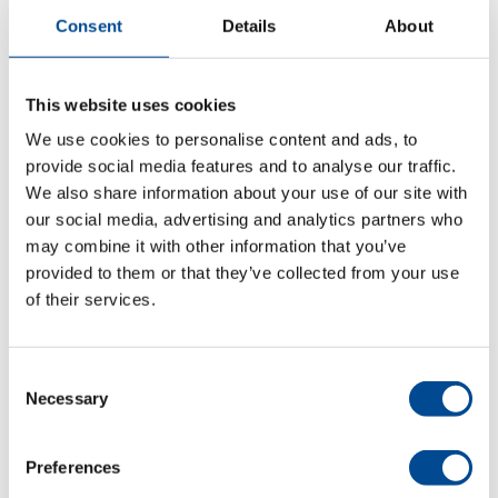
av mekanismer för att förbättra sömnadskvaliteten,
Consent
Details
About
såsom den nya matningsmekanismen samt
mikromekanismen för justering av differentialmatningen.
Dessutom är symaskinerna som standard försedda med
This website uses cookies
en mekanism som förebygger att tråden tvinnar ihop sig
i griparen och därmed ger förbättrat underhåll.
We use cookies to personalise content and ads, to
provide social media features and to analyse our traffic.
We also share information about your use of our site with
our social media, advertising and analytics partners who
may combine it with other information that you’ve
provided to them or that they’ve collected from your use
Produktblad (pdf) engelska
of their services.
Fler maskiner för branschen
Konfektion
Fler maskiner för branschen
Skrädderi/Ateljé/Butik
Consent
Fler maskiner för branschen
Teater/Opera/Skola
Necessary
Selection
Kategorier:
Industrisymaskiner
,
Produktområden
,
Preferences
Sömnad
,
Täcksöm