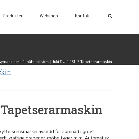
Produkter
Webshop
Kontakt
isymaskiner
|
1-nåls raksöm
|
Juki DU-1481-7 Tapetserarmaskin
skin
 Tapetserarmaskin
 skyttelsömsmaskin avsedd för sömnad i grovt
lysch, kraftiga draperier, möbeltyger m.m. Automatisk