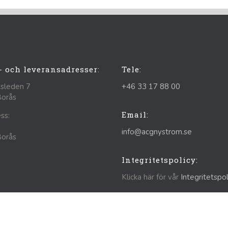
- och leveransadresser:
Tele:
sleden 7
+46 33 17 88 00
Borås
Email:
ss:
info@acgnystrom.se
Borås
Integritetspolicy:
Klicka här för vår
Integritetspol