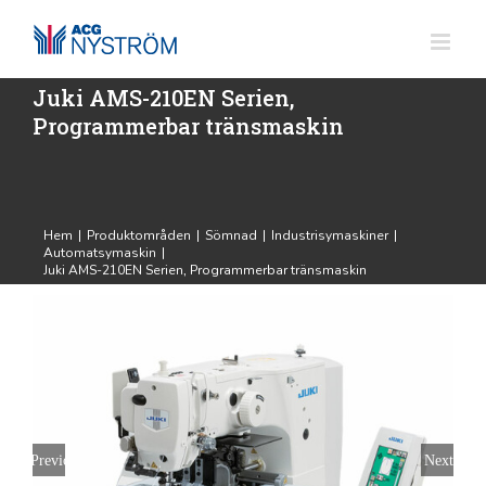
Fortsätt
till
innehållet
Juki AMS-210EN Serien,
Programmerbar tränsmaskin
Hem
|
Produktområden
|
Sömnad
|
Industrisymaskiner
|
Automatsymaskin
|
Juki AMS-210EN Serien, Programmerbar tränsmaskin
Previous
Next