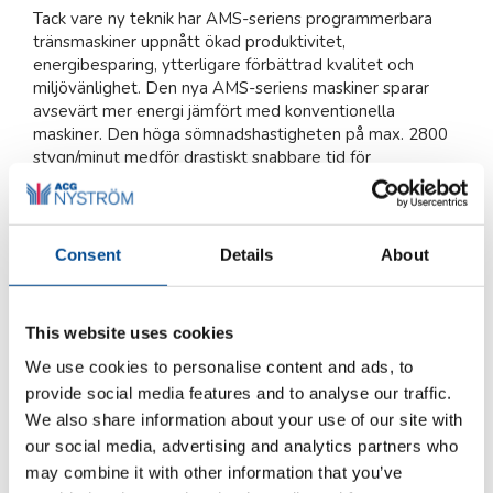
Tack vare ny teknik har AMS-seriens programmerbara
tränsmaskiner uppnått ökad produktivitet,
energibesparing, ytterligare förbättrad kvalitet och
miljövänlighet. Den nya AMS-seriens maskiner sparar
avsevärt mer energi jämfört med konventionella
maskiner. Den höga sömnadshastigheten på max. 2800
stygn/minut medför drastiskt snabbare tid för
sömnadscykeln.
Maskinerna kan användas för fri mönstersömnad, sömnad
av delar, förstärkningssömmar etc. Exempel på
Consent
Details
About
applikationer är att fästning av etiketter, emblem och
kardborreband samt olika slags formtränsning och
specialtränsning.
This website uses cookies
AMS-210 serien omfattar programmerbara
We use cookies to personalise content and ads, to
tränsmaskiner med olika sömnadsutrymmen:
provide social media features and to analyse our traffic.
AMS-210EN-1306 (X: 130mm x Y: 60mm)
We also share information about your use of our site with
AMS-210EN-1510 (X: 150 mm x Y: 100 mm)
our social media, advertising and analytics partners who
Dessa industrisymaskiner har en mindre sömnadsyta och
may combine it with other information that you’ve
lämpar sig för att sy mindre föremål såsom etiketter och