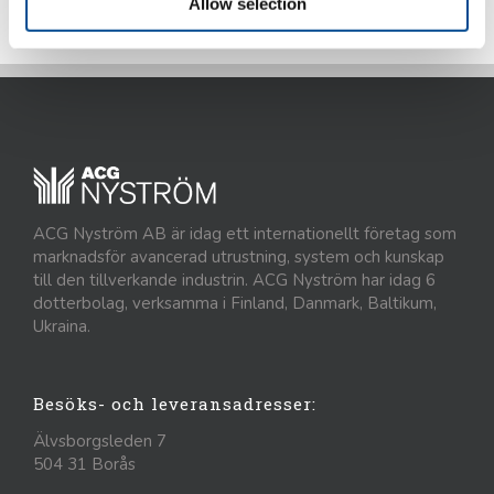
Allow selection
ACG Nyström AB är idag ett internationellt företag som
marknadsför avancerad utrustning, system och kunskap
till den tillverkande industrin. ACG Nyström har idag 6
dotterbolag, verksamma i Finland, Danmark, Baltikum,
Ukraina.
Besöks- och leveransadresser:
Älvsborgsleden 7
504 31 Borås