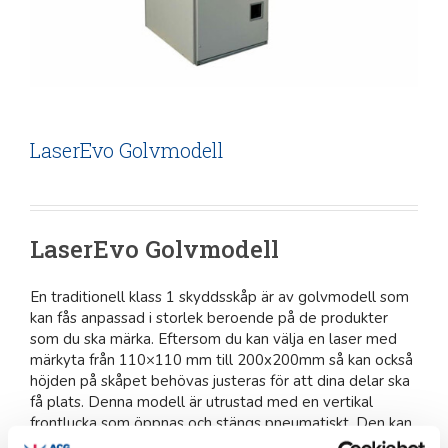
LaserEvo Golvmodell
LaserEvo Golvmodell
En traditionell klass 1 skyddsskåp är av golvmodell som
kan fås anpassad i storlek beroende på de produkter
som du ska märka. Eftersom du kan välja en laser med
märkyta från 110×110 mm till 200x200mm så kan också
höjden på skåpet behövas justeras för att dina delar ska
få plats. Denna modell är utrustad med en vertikal
frontlucka som öppnas och stängs pneumatiskt. Den kan
också utrustad med två optiska avkännare för att helt