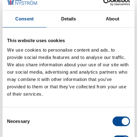
eliminera klämrisken.
Till denna enhet väljer du sedan en 2D eller 3D
Consent
Details
About
Fiberlaser med 20, 30 eller 60 W laserkälla eller en
MOPA laserlösning. Vilken laserlösning det blir baseras
nästan alltid på de testmärkningar vi gjort åt dig i ett
This website uses cookies
tidigare stadium.
We use cookies to personalise content and ads, to
provide social media features and to analyse our traffic.
We also share information about your use of our site with
our social media, advertising and analytics partners who
may combine it with other information that you’ve
provided to them or that they’ve collected from your use
of their services.
Consent
Necessary
Selection
För fler videor följ vår kanal på YouTube