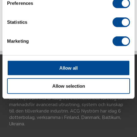
Preferences
Kategorier:
Gravyr- & Märklaser
,
LaserEvo
Arbetsstationer
,
Produktområden
Statistics
Marketing
Allow all
Allow selection
ACG Nyström AB är idag ett internationellt företag som
marknadsför avancerad utrustning, system och kunskap
till den tillverkande industrin. ACG Nyström har idag 6
dotterbolag, verksamma i Finland, Danmark, Baltikum,
Ukraina.