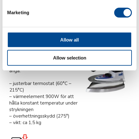
Marketing
Produktblad (pdf) svenska
Veit 2129
Allow all
Högtrycksjärn med bimetall termostat
Ergonomiskt utformat handtag
Allow selection
med integrerad kontaktor för
ånga.
– justerbar termostat (60°C –
215°C)
– värmeelement 900W för att
hålla konstant temperatur under
strykningen
– överhettningsskydd (275°)
– vikt: ca 1,5 kg