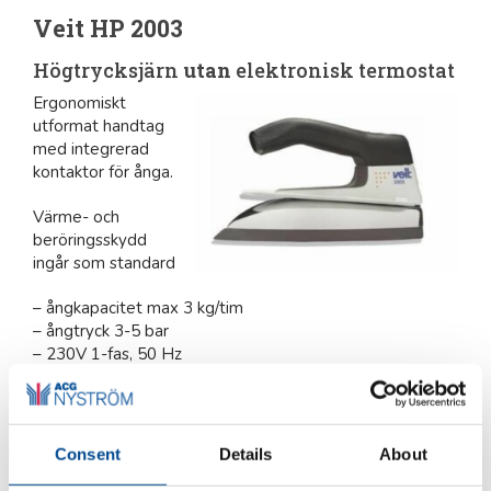
Veit HP 2003
Högtrycksjärn
utan
elektronisk termostat
Ergonomiskt
utformat handtag
med integrerad
kontaktor för ånga.
Värme- och
beröringsskydd
ingår som standard
– ångkapacitet max 3 kg/tim
– ångtryck 3-5 bar
– 230V 1-fas, 50 Hz
– vikt: ca 1,3 kg
Consent
Details
About