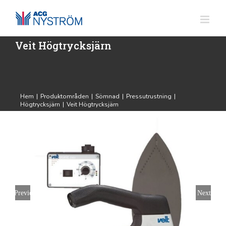
Fortsätt
till
innehållet
Veit Högtrycksjärn
Hem
|
Produktområden
|
Sömnad
|
Pressutrustning
|
Högtrycksjärn
|
Veit Högtrycksjärn
Previous
Next