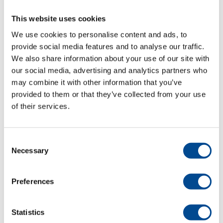
This website uses cookies
Produktblad (pdf) svenska
We use cookies to personalise content and ads, to
Veit HS 2003
provide social media features and to analyse our traffic.
Extra smalt högtrycksjärn med
We also share information about your use of our site with
elektronisk termostat “sömklyvarjärn”
our social media, advertising and analytics partners who
may combine it with other information that you’ve
Detta järn är speciellt utformat
provided to them or that they’ve collected from your use
för strykning av sömmar. Den
smala formen på sulan öppnar
of their services.
lätt sömmarna och leder energin
till exakt rätt ställe. Den smala
sulan undviker också att det blir
Consent
märken på plagget.
Necessary
Selection
– 230V 1-fas, 50 Hz
– Strykyta 200 x 40 mm
Preferences
– Vikt: ca 1,2 kg
Statistics