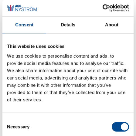
slutbehandling och uppfräschning av kläder, möbler,
gardiner etc.
Primula Ångfinisher
Consent
Details
About
Lätt och ergonomisk ångfinisher för slutbehandling av
känsliga plagg, detaljer på fåtöljer, soffor, bilsäten och
för specialtyger som sammet. Idealisk för vertikal
This website uses cookies
strykning.
We use cookies to personalise content and ads, to
Primula BRA-500 Ångborste
provide social media features and to analyse our traffic.
We also share information about your use of our site with
Primula Ångpistol med en uppsättning
our social media, advertising and analytics partners who
verktyg
may combine it with other information that you’ve
Fler maskiner för branschen
Gardin & Storbild
provided to them or that they’ve collected from your use
Fler maskiner för branschen
Hemtextil
of their services.
Fler maskiner för branschen
Konfektion
Fler maskiner för branschen
Läder/Skinn/Päls
Fler maskiner för branschen
Möbel/Bil/Tapetserare
Consent
Fler maskiner för branschen
Ortopedi/Skor
Necessary
Selection
Fler maskiner för branschen
Skrädderi/Ateljé/Butik
Fler maskiner för branschen
Teater/Opera/Skola