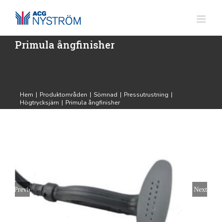
Fortsätt
till
innehållet
Primula ångfinisher
Hem
|
Produktområden
|
Sömnad
|
Pressutrustning
|
Högtrycksjärn
|
Primula ångfinisher
Previous
Next