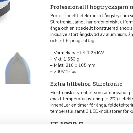
Professionellt högtrycksjärn 
Professionellt elektroniskt ångstrykjärn 
Stirotronic. Järnet har ergonomiskt utfor
ånga och en speciellt konstruerad anodise
Inklusive stort ångskydd av aluminium, ån
och ett 6-poligt uttag.
– Värmekapacitet 1,25 kW
– Vikt: 1 650 g
– Mått: 210 x 105 mm
– 230V 1-fas
Extra tillbehör: Stirotronic
Elektronisk styrenhet som är nödvändig f
exakt temperaturjustering (± 2ºC) i elektr
Innehåller en timer för ånga, feldetekteri
temperatur samt 3 LED-indikatorer för kor
IT 1800 S