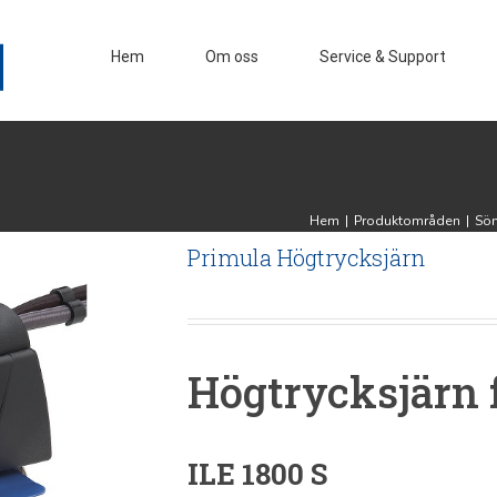
Hem
Om oss
Service & Support
Hem
|
Produktområden
|
Sö
Primula Högtrycksjärn
Högtrycksjärn 
ILE 1800 S