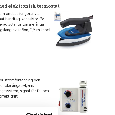
med elektronisk termostat
som endast fungerar via
mat handtag, kontaktor för
rad sula för torrare ånga.
gslang av teflon, 2,5 m kabel
ör strömförsörjning och
oniska ångstrykjärn.
ngssystem, signal för fel och
rekt drift.