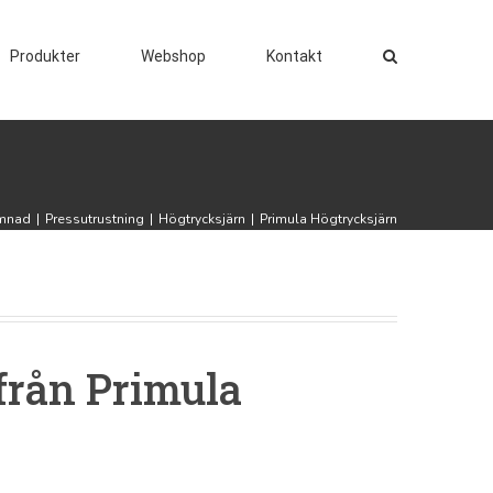
Produkter
Webshop
Kontakt
mnad
|
Pressutrustning
|
Högtrycksjärn
|
Primula Högtrycksjärn
från Primula