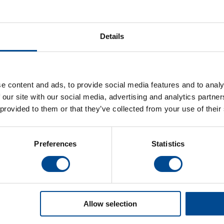
Elektriskt högtrycksjärn med 
Ergonomisk utformat handtag, kontaktor f
konstruerad anodiserad sula för torrare
Details
ångskydd av aluminium, ångslang av teflo
poligt uttag.
– Värmekapacitet 1,25 kW
– Vikt: 1 650 g
e content and ads, to provide social media features and to analy
– Mått: 210 x 105 mm
 our site with our social media, advertising and analytics partn
– 230V 1-fas
 provided to them or that they’ve collected from your use of their
Preferences
Statistics
Produktblad (pdf) svenska
ECO 1700P
Allow selection
Elektriskt ångstrykjärn med t