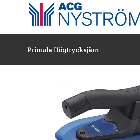
Fortsätt
till
innehållet
Primula Högtrycksjärn