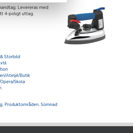
handtag. Levereras med
t 4-poligt uttag.
& Storbild
til
tion
ri/Ateljé/Butik
/Opera/Skola
i
ng
,
Produktområden
,
Sömnad