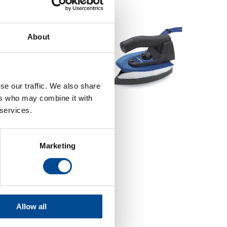
termostat
ör ånga, speciellt
 ånga. Levereras med
About
n, 2,5 m kabel och ett 4-
se our traffic. We also share
ers who may combine it with
 services.
Marketing
Allow all
ermostat