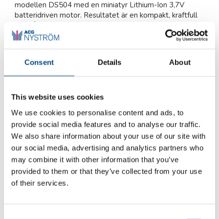
modellen DS504 med en miniatyr Lithium-Ion 3,7V
batteridriven motor. Resultatet är en kompakt, kraftfull
och pålitlig skärmaskin som väger endast 580 gram.
Denna nya version har ett PCB-kort installerat som
möjliggör en mjuk start och ett elektroniskt
överbelastningsskydd. Aldrig tidigare har ett skärverktyg
Consent
Details
About
haft ett så utmärkt vikt/prestanda-förhållande.
Den förstärkta strukturen och kopplingsväxeln i
brons/stål-material genererar nu 1000 rpm, unikt på
This website uses cookies
marknaden inom sin kategori att uppnå denna hastighet
We use cookies to personalise content and ads, to
vilket möjliggör dess användning inte bara inom
provide social media features and to analyse our traffic.
textilområdet utan även inom lätta tekniska tyger och
We also share information about your use of our site with
lättare läder. Lithium-Ion-batteriet har en kapacitet på
2400 mAh och är enkelt att ladda med den medföljande
our social media, advertising and analytics partners who
laddstationen med LED-indikator. Det andra batteriet,
may combine it with other information that you’ve
som ingår i förpackningen, möjliggör ett snabbt byte så
provided to them or that they’ve collected from your use
att man kan klippa kontinuerligt utan att avbryta arbetet.
of their services.
Den maximala skärtjockleken är 9 mm och den nya
knappsliparen tillåter att vässa skäreggen på mindre än
tio sekunder utan att ta bort den. Skärfoten, som är stark
Consent