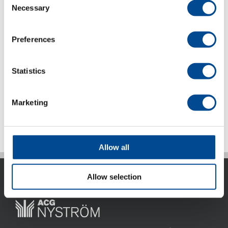
och har en tunn form, möjliggör enkel skärning av böjda
Necessary
Selection
profiler. Den nya NERAPro är verkligen ett innovativt
koncentrat av kraft, lätthet och användarvänlighet inom
området för professionella skärverktyg.
Preferences
Statistics
Kategorier:
Handskärmaskin
,
Produktområden
,
Tillskärning
Marketing
Allow all
Allow selection