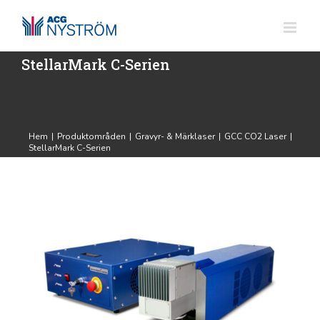
Fortsätt
till
innehållet
StellarMark C-Serien
Hem
|
Produktområden
|
Gravyr- & Märklaser
|
GCC CO2 Laser
|
StellarMark C-Serien