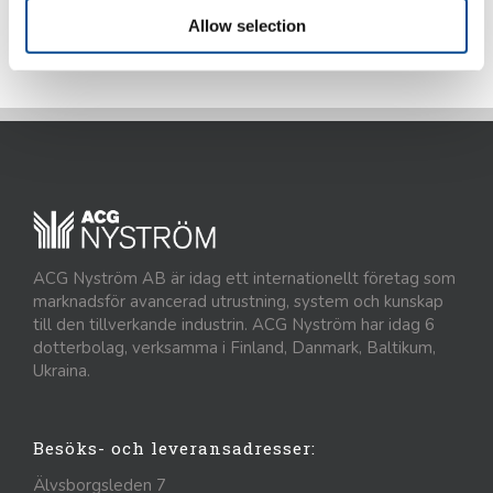
Allow selection
ACG Nyström AB är idag ett internationellt företag som
marknadsför avancerad utrustning, system och kunskap
till den tillverkande industrin. ACG Nyström har idag 6
dotterbolag, verksamma i Finland, Danmark, Baltikum,
Ukraina.
Besöks- och leveransadresser:
Älvsborgsleden 7