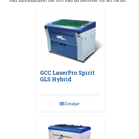
vad slutresultatet blir och vad du behöver för att nå dit.
GCC LaserPro Spirit
GLS Hybrid
Detaljer