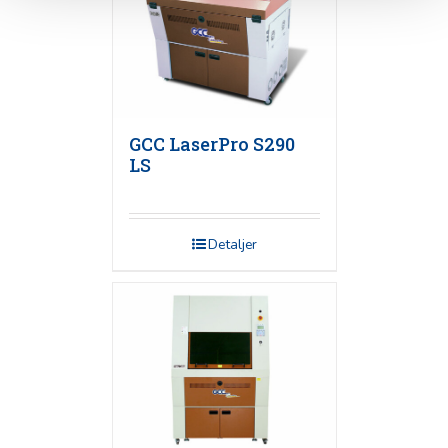
GCC LaserPro S290
LS
Detaljer