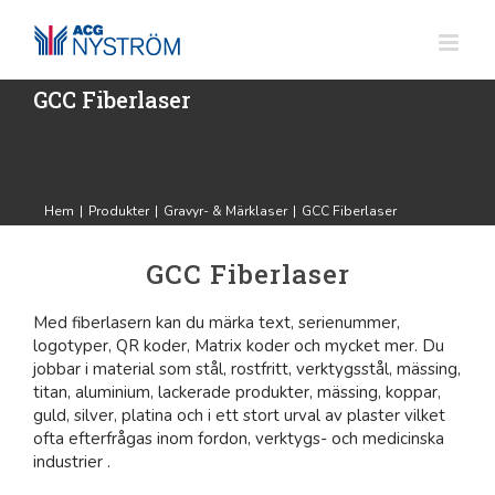
Fortsätt
till
innehållet
GCC Fiberlaser
Hem
|
Produkter
|
Gravyr- & Märklaser
|
GCC Fiberlaser
GCC Fiberlaser
Med fiberlasern kan du märka text, serienummer,
logotyper, QR koder, Matrix koder och mycket mer. Du
jobbar i material som stål, rostfritt, verktygsstål, mässing,
titan, aluminium, lackerade produkter, mässing, koppar,
guld, silver, platina och i ett stort urval av plaster vilket
ofta efterfrågas inom fordon, verktygs- och medicinska
industrier .