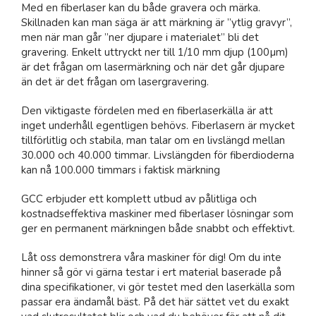
Med en fiberlaser kan du både gravera och märka.
Skillnaden kan man säga är att märkning är ”ytlig gravyr”,
men när man går ”ner djupare i materialet” bli det
gravering. Enkelt uttryckt ner till 1/10 mm djup (100µm)
är det frågan om lasermärkning och när det går djupare
än det är det frågan om lasergravering.
Den viktigaste fördelen med en fiberlaserkälla är att
inget underhåll egentligen behövs. Fiberlasern är mycket
tillförlitlig och stabila, man talar om en livslängd mellan
30.000 och 40.000 timmar. Livslängden för fiberdioderna
kan nå 100.000 timmars i faktisk märkning
GCC erbjuder ett komplett utbud av pålitliga och
kostnadseffektiva maskiner med fiberlaser lösningar som
ger en permanent märkningen både snabbt och effektivt.
Låt oss demonstrera våra maskiner för dig! Om du inte
hinner så gör vi gärna testar i ert material baserade på
dina specifikationer, vi gör testet med den laserkälla som
passar era ändamål bäst. På det här sättet vet du exakt