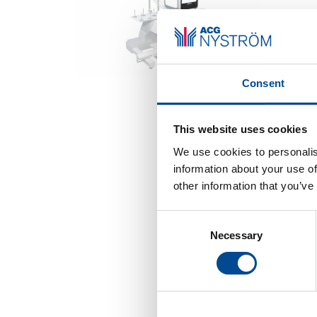
C
p
Consent
Color
This website uses cookies
funge
We use cookies to personalis
tekni
nya m
information about your use of
Color
other information that you’ve
i bro
färgö
Consent
endas
Necessary
Selection
ger e
ytter