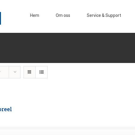
Hem
Om oss
Service & Support
r
oreel