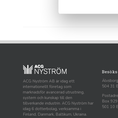
http
Det
Besöks
Älvsborg
ACG Nyström AB är idag ett
504 31 
internationellt företag som
marknadsför avancerad utrustning,
Postadre
system och kunskap till den
Box 929
tillverkande industrin. ACG Nyström har
501 10 
idag 6 dotterbolag, verksamma i
Finland, Danmark, Baltikum, Ukraina.