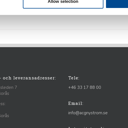
s://youtu.be/fuDyyNKuZ2c
För fler videor följ vår kanal på YouTube
Allow selection
aljer
- och leveransadresser:
Tele:
sleden 7
+46 33 17 88 00
Borås
Email:
ss:
info@acgnystrom.se
Borås