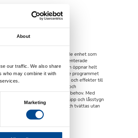
et inkl
About
en brodyrmaskin. Det är en fristående enhet som
yrmaskinen krävs. Den kraftigt patenterade
se our traffic. We also share
tion med svensk ingenjörskonst som öppnar helt
ten i produktionen. Det medföljande programmet
ers who may combine it with
 I Coloreel Studio läggs färger och effekter till
 services.
nter och kombinera stygnmönster och
 och får alltid exakt rätt färg vid behov. Med
inskar ledtiderna. Inga onödiga klipp och låsstygn
Marketing
ar kan den omedelbart användas och tvättas utan
mer på
www.coloreel.se