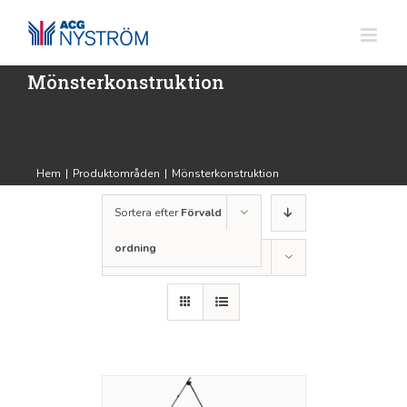
Fortsätt
till
innehållet
Mönsterkonstruktion
Hem
|
Produktområden
|
Mönsterkonstruktion
Sortera efter
Förvald
ordning
Visa
24 produkter