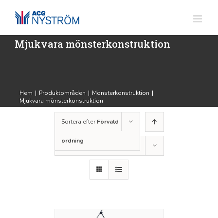
Fortsätt
till
innehållet
Mjukvara mönsterkonstruktion
Hem
|
Produktområden
|
Mönsterkonstruktion
|
Mjukvara mönsterkonstruktion
Sortera efter
Förvald
ordning
Visa
12 produkter