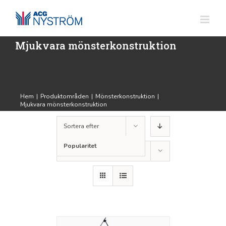
Fortsätt
till
innehållet
Mjukvara mönsterkonstruktion
Hem
|
Produktområden
|
Mönsterkonstruktion
|
Mjukvara mönsterkonstruktion
Sortera efter
Popularitet
Visa
12 produkter