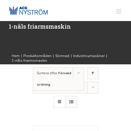
Fortsätt
till
innehållet
1-nåls friarmsmaskin
Hem
|
Produktområden
|
Sömnad
|
Industrisymaskiner
|
1-nåls friarmsmaskin
Sortera efter
Förvald
ordning
Visa
12 produkter