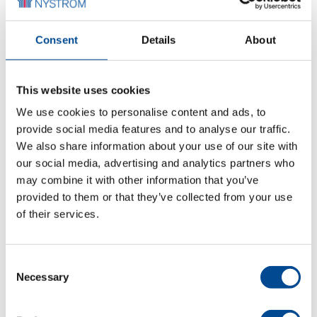
Consent
Details
About
Juki LS-2342
friarmsmaskin
This website uses cookies
We use cookies to personalise content and ads, to
Detaljer
provide social media features and to analyse our traffic.
We also share information about your use of our site with
our social media, advertising and analytics partners who
may combine it with other information that you’ve
provided to them or that they’ve collected from your use
of their services.
Consent
Necessary
Selection
ACG/TB 335-6/01
byxuppfållning