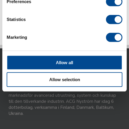
Preferences
Statistics
Detaljer
Marketing
Allow all
Allow selection
ACG Nyström AB är idag ett internationellt företag som
marknadsför avancerad utrustning, system och kunskap
till den tillverkande industrin. ACG Nyström har idag 6
dotterbolag, verksamma i Finland, Danmark, Baltikum,
Ukraina.